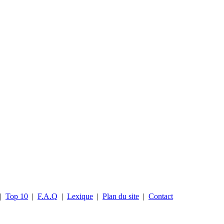
|
Top 10
|
F.A.Q
|
Lexique
|
Plan du site
|
Contact