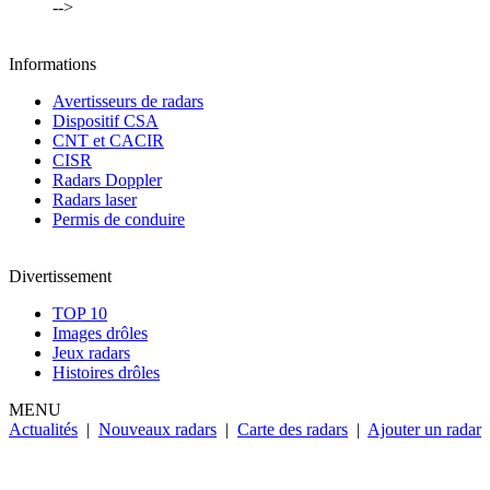
-->
Informations
Avertisseurs de radars
Dispositif CSA
CNT et CACIR
CISR
Radars Doppler
Radars laser
Permis de conduire
Divertissement
TOP 10
Images drôles
Jeux radars
Histoires drôles
MENU
Actualités
|
Nouveaux radars
|
Carte des radars
|
Ajouter un radar