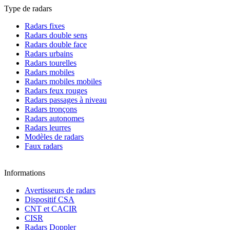
Type de radars
Radars fixes
Radars double sens
Radars double face
Radars urbains
Radars tourelles
Radars mobiles
Radars mobiles mobiles
Radars feux rouges
Radars passages à niveau
Radars tronçons
Radars autonomes
Radars leurres
Modèles de radars
Faux radars
Informations
Avertisseurs de radars
Dispositif CSA
CNT et CACIR
CISR
Radars Doppler