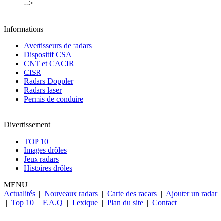
-->
Informations
Avertisseurs de radars
Dispositif CSA
CNT et CACIR
CISR
Radars Doppler
Radars laser
Permis de conduire
Divertissement
TOP 10
Images drôles
Jeux radars
Histoires drôles
MENU
Actualités
|
Nouveaux radars
|
Carte des radars
|
Ajouter un radar
|
Top 10
|
F.A.Q
|
Lexique
|
Plan du site
|
Contact