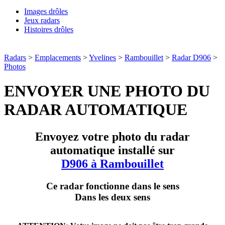
Images drôles
Jeux radars
Histoires drôles
Radars
>
Emplacements
>
Yvelines
>
Rambouillet
>
Radar D906
>
Photos
ENVOYER UNE PHOTO DU
RADAR AUTOMATIQUE
Envoyez votre photo du radar
automatique installé sur
D906 à Rambouillet
Ce radar fonctionne dans le sens
Dans les deux sens