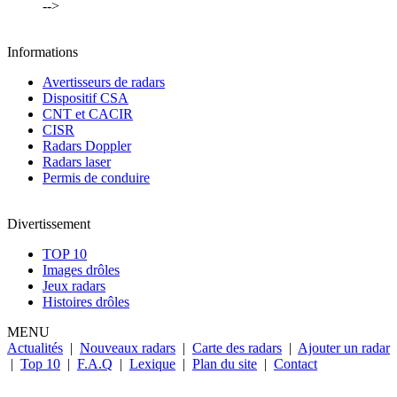
-->
Informations
Avertisseurs de radars
Dispositif CSA
CNT et CACIR
CISR
Radars Doppler
Radars laser
Permis de conduire
Divertissement
TOP 10
Images drôles
Jeux radars
Histoires drôles
MENU
Actualités
|
Nouveaux radars
|
Carte des radars
|
Ajouter un radar
|
Top 10
|
F.A.Q
|
Lexique
|
Plan du site
|
Contact