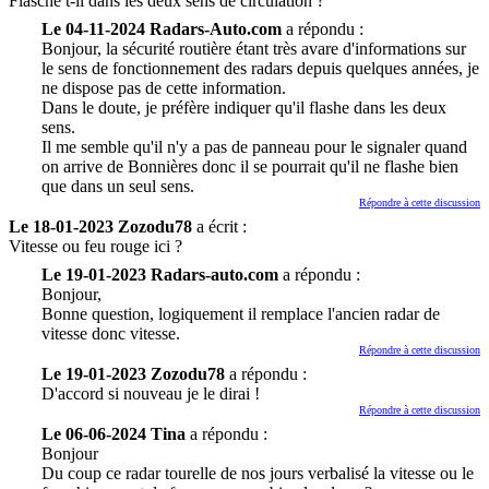
Flasche t-il dans les deux sens de circulation ?
Le 04-11-2024 Radars-Auto.com
a répondu :
Bonjour, la sécurité routière étant très avare d'informations sur
le sens de fonctionnement des radars depuis quelques années, je
ne dispose pas de cette information.
Dans le doute, je préfère indiquer qu'il flashe dans les deux
sens.
Il me semble qu'il n'y a pas de panneau pour le signaler quand
on arrive de Bonnières donc il se pourrait qu'il ne flashe bien
que dans un seul sens.
Répondre à cette discussion
Le 18-01-2023 Zozodu78
a écrit :
Vitesse ou feu rouge ici ?
Le 19-01-2023 Radars-auto.com
a répondu :
Bonjour,
Bonne question, logiquement il remplace l'ancien radar de
vitesse donc vitesse.
Répondre à cette discussion
Le 19-01-2023 Zozodu78
a répondu :
D'accord si nouveau je le dirai !
Répondre à cette discussion
Le 06-06-2024 Tina
a répondu :
Bonjour
Du coup ce radar tourelle de nos jours verbalisé la vitesse ou le