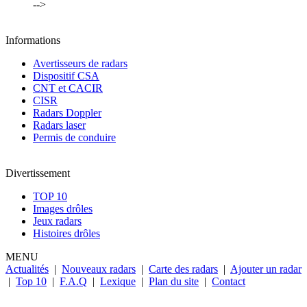
-->
Informations
Avertisseurs de radars
Dispositif CSA
CNT et CACIR
CISR
Radars Doppler
Radars laser
Permis de conduire
Divertissement
TOP 10
Images drôles
Jeux radars
Histoires drôles
MENU
Actualités
|
Nouveaux radars
|
Carte des radars
|
Ajouter un radar
|
Top 10
|
F.A.Q
|
Lexique
|
Plan du site
|
Contact