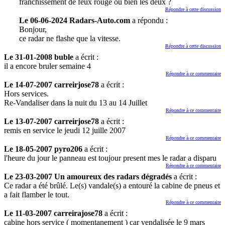
franchissement de feux rouge ou bien les deux ?
Répondre à cette discussion
Le 06-06-2024 Radars-Auto.com
a répondu :
Bonjour,
ce radar ne flashe que la vitesse.
Répondre à cette discussion
Le 31-01-2008 buble
a écrit :
il a encore bruler semaine 4
Répondre à ce commentaire
Le 14-07-2007 carreirjose78
a écrit :
Hors services.
Re-Vandaliser dans la nuit du 13 au 14 Juillet
Répondre à ce commentaire
Le 13-07-2007 carreirjose78
a écrit :
remis en service le jeudi 12 juille 2007
Répondre à ce commentaire
Le 18-05-2007 pyro206
a écrit :
l'heure du jour le panneau est toujour present mes le radar a disparu
Répondre à ce commentaire
Le 23-03-2007 Un amoureux des radars dégradés
a écrit :
Ce radar a été brûlé. Le(s) vandale(s) a entouré la cabine de pneus et
a fait flamber le tout.
Répondre à ce commentaire
Le 11-03-2007 carreirajose78
a écrit :
cabine hors service ( momentanement ) car vendalisée le 9 mars