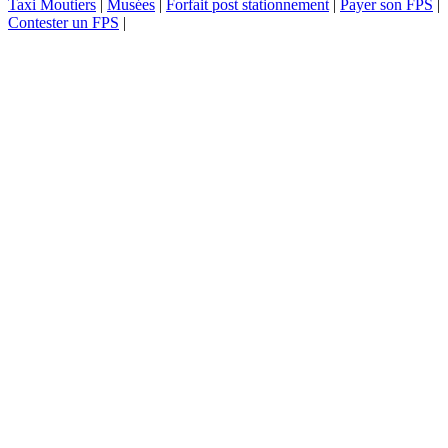
Taxi Moutiers
|
Musées
|
Forfait post stationnement
|
Payer son FPS
|
Contester un FPS
|