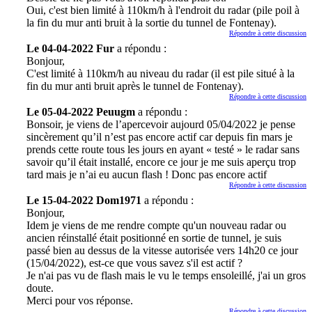
Oui, c'est bien limité à 110km/h à l'endroit du radar (pile poil à
la fin du mur anti bruit à la sortie du tunnel de Fontenay).
Répondre à cette discussion
Le 04-04-2022 Fur
a répondu :
Bonjour,
C'est limité à 110km/h au niveau du radar (il est pile situé à la
fin du mur anti bruit après le tunnel de Fontenay).
Répondre à cette discussion
Le 05-04-2022 Peuugm
a répondu :
Bonsoir, je viens de l’apercevoir aujourd 05/04/2022 je pense
sincèrement qu’il n’est pas encore actif car depuis fin mars je
prends cette route tous les jours en ayant « testé » le radar sans
savoir qu’il était installé, encore ce jour je me suis aperçu trop
tard mais je n’ai eu aucun flash ! Donc pas encore actif
Répondre à cette discussion
Le 15-04-2022 Dom1971
a répondu :
Bonjour,
Idem je viens de me rendre compte qu'un nouveau radar ou
ancien réinstallé était positionné en sortie de tunnel, je suis
passé bien au dessus de la vitesse autorisée vers 14h20 ce jour
(15/04/2022), est-ce que vous savez s'il est actif ?
Je n'ai pas vu de flash mais le vu le temps ensoleillé, j'ai un gros
doute.
Merci pour vos réponse.
Répondre à cette discussion