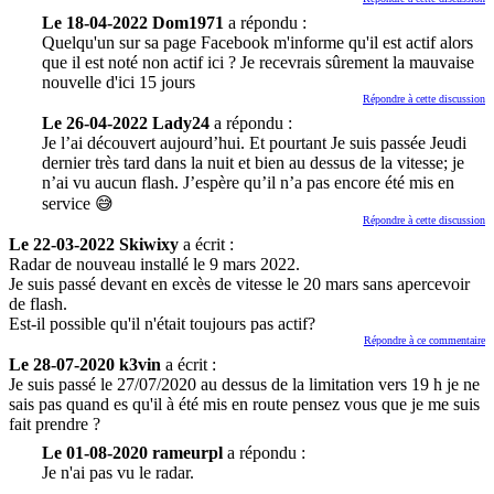
Le 18-04-2022 Dom1971
a répondu :
Quelqu'un sur sa page Facebook m'informe qu'il est actif alors
que il est noté non actif ici ? Je recevrais sûrement la mauvaise
nouvelle d'ici 15 jours
Répondre à cette discussion
Le 26-04-2022 Lady24
a répondu :
Je l’ai découvert aujourd’hui. Et pourtant Je suis passée Jeudi
dernier très tard dans la nuit et bien au dessus de la vitesse; je
n’ai vu aucun flash. J’espère qu’il n’a pas encore été mis en
service 😅
Répondre à cette discussion
Le 22-03-2022 Skiwixy
a écrit :
Radar de nouveau installé le 9 mars 2022.
Je suis passé devant en excès de vitesse le 20 mars sans apercevoir
de flash.
Est-il possible qu'il n'était toujours pas actif?
Répondre à ce commentaire
Le 28-07-2020 k3vin
a écrit :
Je suis passé le 27/07/2020 au dessus de la limitation vers 19 h je ne
sais pas quand es qu'il à été mis en route pensez vous que je me suis
fait prendre ?
Le 01-08-2020 rameurpl
a répondu :
Je n'ai pas vu le radar.