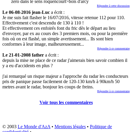
zero dans le sens roquencourt>bois d'arcy
Répondre à cette discussion
Le 06-08-2016 jean-Luc
a écrit :
Je me suis fait flasher le 16/07/2016, vitesse retenue 112 pour 110.
Effectivement c'est descendu de 130 à 110 !
Et effectivement ces enfoirés font du fric dès le départ au lieu
d'envoyer, par ex au cours des 3 premiers mois, ou pour la première
fois où on est flashé, un simple avertissement... Ils sont bien
conformes à leur image, malheureusement...
Répondre à ce commentaire
Le 21-01-2008 father
a écrit :
depuis la mise ne place de ce radar j'aimerais bien savoir combien il
y a eu d'accidents en plus ?
j'ai remarqué un risque majeur a l'approche du radar les conducteurs
pris de panique passe facilement de 120-130 km/h à 90km/h 50
metres avant le radar, bonjour les coups de freins.
Répondre à ce commentaire
Voir tous les commentaires
© 2003
Le Monde d'AzA
•
Mentions légales
•
Politique de
confidentialité
•