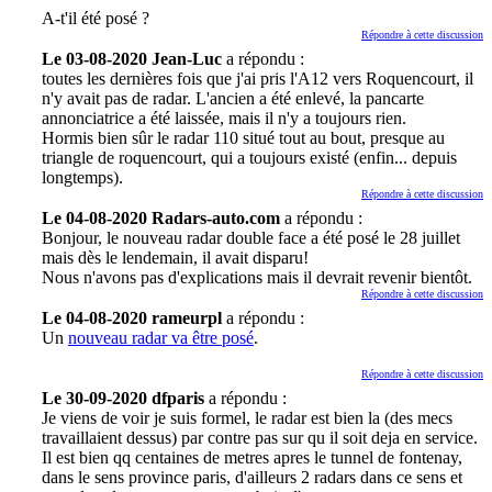
A-t'il été posé ?
Répondre à cette discussion
Le 03-08-2020 Jean-Luc
a répondu :
toutes les dernières fois que j'ai pris l'A12 vers Roquencourt, il
n'y avait pas de radar. L'ancien a été enlevé, la pancarte
annonciatrice a été laissée, mais il n'y a toujours rien.
Hormis bien sûr le radar 110 situé tout au bout, presque au
triangle de roquencourt, qui a toujours existé (enfin... depuis
longtemps).
Répondre à cette discussion
Le 04-08-2020 Radars-auto.com
a répondu :
Bonjour, le nouveau radar double face a été posé le 28 juillet
mais dès le lendemain, il avait disparu!
Nous n'avons pas d'explications mais il devrait revenir bientôt.
Répondre à cette discussion
Le 04-08-2020 rameurpl
a répondu :
Un
nouveau radar va être posé
.
Répondre à cette discussion
Le 30-09-2020 dfparis
a répondu :
Je viens de voir je suis formel, le radar est bien la (des mecs
travaillaient dessus) par contre pas sur qu il soit deja en service.
Il est bien qq centaines de metres apres le tunnel de fontenay,
dans le sens province paris, d'ailleurs 2 radars dans ce sens et