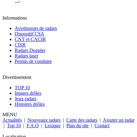
-->
Informations
Avertisseurs de radars
Dispositif CSA
CNT et CACIR
CISR
Radars Doppler
Radars laser
Permis de conduire
Divertissement
TOP 10
Images drôles
Jeux radars
Histoires drôles
MENU
Actualités
|
Nouveaux radars
|
Carte des radars
|
Ajouter un radar
|
Top 10
|
F.A.Q
|
Lexique
|
Plan du site
|
Contact
Localisation