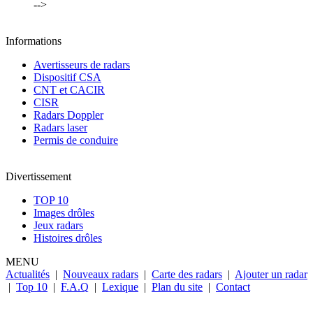
-->
Informations
Avertisseurs de radars
Dispositif CSA
CNT et CACIR
CISR
Radars Doppler
Radars laser
Permis de conduire
Divertissement
TOP 10
Images drôles
Jeux radars
Histoires drôles
MENU
Actualités
|
Nouveaux radars
|
Carte des radars
|
Ajouter un radar
|
Top 10
|
F.A.Q
|
Lexique
|
Plan du site
|
Contact