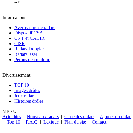
-->
Informations
Avertisseurs de radars
Dispositif CSA
CNT et CACIR
CISR
Radars Doppler
Radars laser
Permis de conduire
Divertissement
TOP 10
Images drôles
Jeux radars
Histoires drôles
MENU
Actualités
|
Nouveaux radars
|
Carte des radars
|
Ajouter un radar
|
Top 10
|
F.A.Q
|
Lexique
|
Plan du site
|
Contact