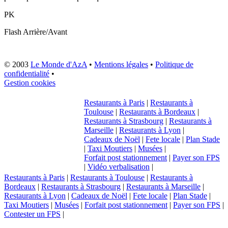
PK
Flash
Arrière/Avant
© 2003
Le Monde d'AzA
•
Mentions légales
•
Politique de
confidentialité
•
Gestion cookies
Restaurants à Paris
|
Restaurants à
Toulouse
|
Restaurants à Bordeaux
|
Restaurants à Strasbourg
|
Restaurants à
Marseille
|
Restaurants à Lyon
|
Cadeaux de Noël
|
Fete locale
|
Plan Stade
|
Taxi Moutiers
|
Musées
|
Forfait post stationnement
|
Payer son FPS
|
Vidéo verbalisation
|
Restaurants à Paris
|
Restaurants à Toulouse
|
Restaurants à
Bordeaux
|
Restaurants à Strasbourg
|
Restaurants à Marseille
|
Restaurants à Lyon
|
Cadeaux de Noël
|
Fete locale
|
Plan Stade
|
Taxi Moutiers
|
Musées
|
Forfait post stationnement
|
Payer son FPS
|
Contester un FPS
|