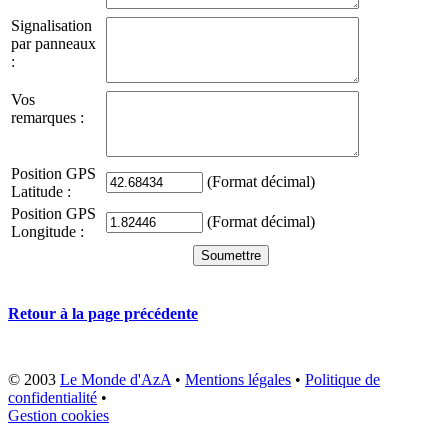
Signalisation
par panneaux
:
Vos
remarques :
Position GPS
(Format décimal)
Latitude :
Position GPS
(Format décimal)
Longitude :
Retour à la page précédente
© 2003
Le Monde d'AzA
•
Mentions légales
•
Politique de
confidentialité
•
Gestion cookies