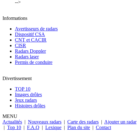
-->
Informations
Avertisseurs de radars
Dispositif CSA
CNT et CACIR
CISR
Radars Doppler
Radars laser
Permis de conduire
Divertissement
TOP 10
Images drôles
Jeux radars
Histoires drôles
MENU
Actualités
|
Nouveaux radars
|
Carte des radars
|
Ajouter un radar
|
Top 10
|
F.A.Q
|
Lexique
|
Plan du site
|
Contact