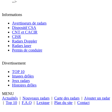
-->
Informations
Avertisseurs de radars
Dispositif CSA
CNT et CACIR
CISR
Radars Doppler
Radars laser
Permis de conduire
Divertissement
TOP 10
Images drôles
Jeux radars
Histoires drôles
MENU
Actualités
|
Nouveaux radars
|
Carte des radars
|
Ajouter un radar
|
Top 10
|
F.A.Q
|
Lexique
|
Plan du site
|
Contact