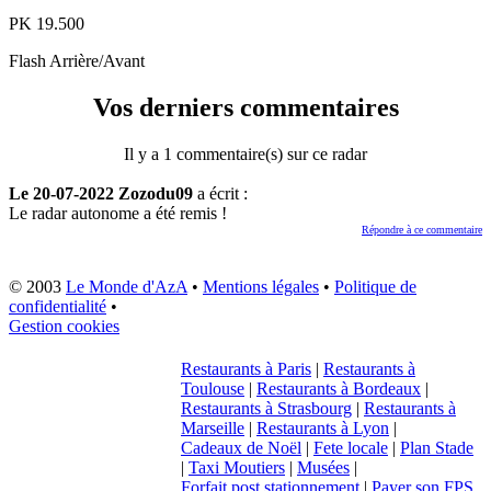
PK
19.500
Flash
Arrière/Avant
Vos derniers commentaires
Il y a 1 commentaire(s) sur ce radar
Le 20-07-2022 Zozodu09
a écrit :
Le radar autonome a été remis !
Répondre à ce commentaire
© 2003
Le Monde d'AzA
•
Mentions légales
•
Politique de
confidentialité
•
Gestion cookies
Restaurants à Paris
|
Restaurants à
Toulouse
|
Restaurants à Bordeaux
|
Restaurants à Strasbourg
|
Restaurants à
Marseille
|
Restaurants à Lyon
|
Cadeaux de Noël
|
Fete locale
|
Plan Stade
|
Taxi Moutiers
|
Musées
|
Forfait post stationnement
|
Payer son FPS