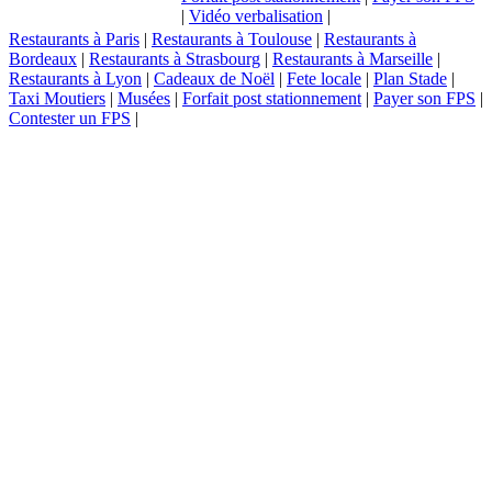
|
Vidéo verbalisation
|
Restaurants à Paris
|
Restaurants à Toulouse
|
Restaurants à
Bordeaux
|
Restaurants à Strasbourg
|
Restaurants à Marseille
|
Restaurants à Lyon
|
Cadeaux de Noël
|
Fete locale
|
Plan Stade
|
Taxi Moutiers
|
Musées
|
Forfait post stationnement
|
Payer son FPS
|
Contester un FPS
|