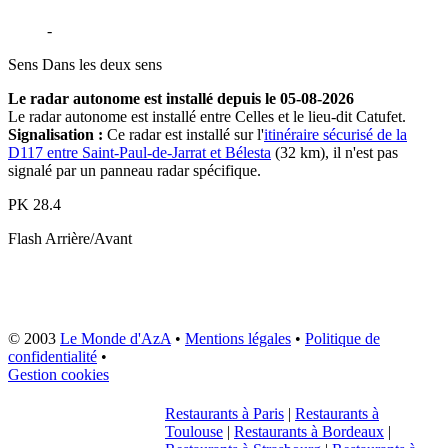
D117
-
Celles
Sens
Dans les deux sens
Le radar autonome est installé depuis le 05-08-2026
Le radar autonome est installé entre Celles et le lieu-dit Catufet.
Signalisation :
Ce radar est installé sur l'
itinéraire sécurisé de la
D117 entre Saint-Paul-de-Jarrat et Bélesta
(32 km), il n'est pas
signalé par un panneau radar spécifique.
PK
28.4
Flash
Arrière/Avant
© 2003
Le Monde d'AzA
•
Mentions légales
•
Politique de
confidentialité
•
Gestion cookies
Restaurants à Paris
|
Restaurants à
Toulouse
|
Restaurants à Bordeaux
|