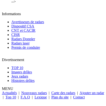
-->
Informations
Avertisseurs de radars
Dispositif CSA
CNT et CACIR
CISR
Radars Doppler
Radars laser
Permis de conduire
Divertissement
TOP 10
Images drôles
Jeux radars
Histoires drôles
MENU
Actualités
|
Nouveaux radars
|
Carte des radars
|
Ajouter un radar
|
Top 10
|
F.A.Q
|
Lexique
|
Plan du site
|
Contact