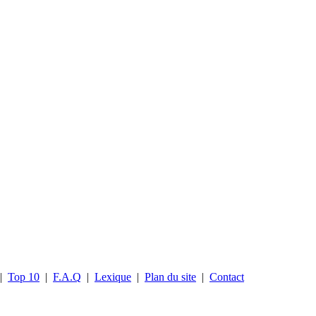
|
Top 10
|
F.A.Q
|
Lexique
|
Plan du site
|
Contact