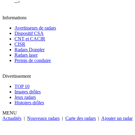
-->
Informations
Avertisseurs de radars
Dispositif CSA
CNT et CACIR
CISR
Radars Doppler
Radars laser
Permis de conduire
Divertissement
TOP 10
Images drôles
Jeux radars
Histoires drôles
MENU
Actualités
|
Nouveaux radars
|
Carte des radars
|
Ajouter un radar