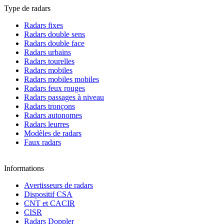
Type de radars
Radars fixes
Radars double sens
Radars double face
Radars urbains
Radars tourelles
Radars mobiles
Radars mobiles mobiles
Radars feux rouges
Radars passages à niveau
Radars tronçons
Radars autonomes
Radars leurres
Modèles de radars
Faux radars
Informations
Avertisseurs de radars
Dispositif CSA
CNT et CACIR
CISR
Radars Doppler