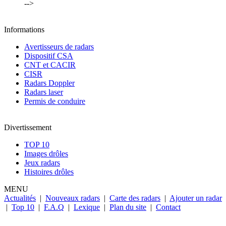
-->
Informations
Avertisseurs de radars
Dispositif CSA
CNT et CACIR
CISR
Radars Doppler
Radars laser
Permis de conduire
Divertissement
TOP 10
Images drôles
Jeux radars
Histoires drôles
MENU
Actualités
|
Nouveaux radars
|
Carte des radars
|
Ajouter un radar
|
Top 10
|
F.A.Q
|
Lexique
|
Plan du site
|
Contact