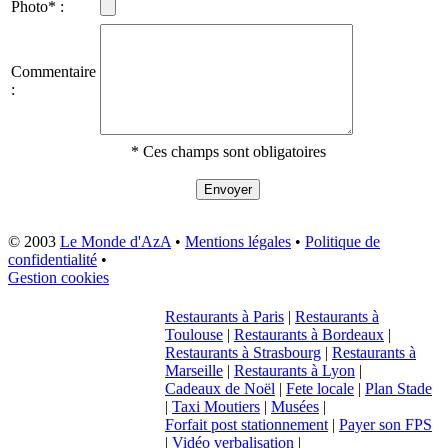
Photo* :
Commentaire
:
* Ces champs sont obligatoires
© 2003
Le Monde d'AzA
•
Mentions légales
•
Politique de
confidentialité
•
Gestion cookies
Restaurants à Paris
|
Restaurants à
Toulouse
|
Restaurants à Bordeaux
|
Restaurants à Strasbourg
|
Restaurants à
Marseille
|
Restaurants à Lyon
|
Cadeaux de Noël
|
Fete locale
|
Plan Stade
|
Taxi Moutiers
|
Musées
|
Forfait post stationnement
|
Payer son FPS
|
Vidéo verbalisation
|