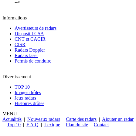
-->
Informations
Avertisseurs de radars
Dispositif CSA
CNT et CACIR
CISR
Radars Doppler
Radars laser
Permis de conduire
Divertissement
TOP 10
Images drôles
Jeux radars
Histoires drôles
MENU
Actualités
|
Nouveaux radars
|
Carte des radars
|
Ajouter un radar
|
Top 10
|
F.A.Q
|
Lexique
|
Plan du site
|
Contact