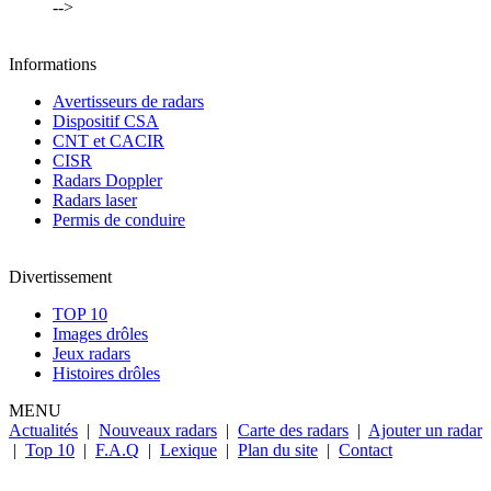
-->
Informations
Avertisseurs de radars
Dispositif CSA
CNT et CACIR
CISR
Radars Doppler
Radars laser
Permis de conduire
Divertissement
TOP 10
Images drôles
Jeux radars
Histoires drôles
MENU
Actualités
|
Nouveaux radars
|
Carte des radars
|
Ajouter un radar
|
Top 10
|
F.A.Q
|
Lexique
|
Plan du site
|
Contact