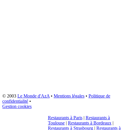
© 2003
Le Monde d'AzA
•
Mentions légales
•
Politique de
confidentialité
•
Gestion cookies
Restaurants à Paris
|
Restaurants à
Toulouse
|
Restaurants à Bordeaux
|
Restaurants à Strasbourg
|
Restaurants à