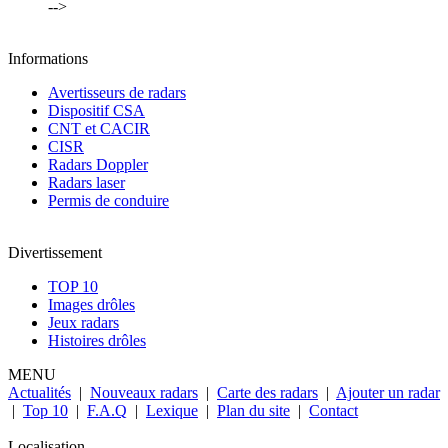
-->
Informations
Avertisseurs de radars
Dispositif CSA
CNT et CACIR
CISR
Radars Doppler
Radars laser
Permis de conduire
Divertissement
TOP 10
Images drôles
Jeux radars
Histoires drôles
MENU
Actualités
|
Nouveaux radars
|
Carte des radars
|
Ajouter un radar
|
Top 10
|
F.A.Q
|
Lexique
|
Plan du site
|
Contact
Localisation