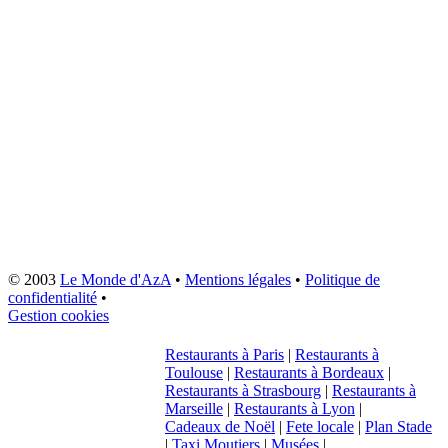
© 2003
Le Monde d'AzA
•
Mentions légales
•
Politique de
confidentialité
•
Gestion cookies
Restaurants à Paris
|
Restaurants à
Toulouse
|
Restaurants à Bordeaux
|
Restaurants à Strasbourg
|
Restaurants à
Marseille
|
Restaurants à Lyon
|
Cadeaux de Noël
|
Fete locale
|
Plan Stade
|
Taxi Moutiers
|
Musées
|