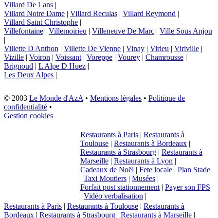
Villard De Lans
|
Villard Notre Dame
|
Villard Reculas
|
Villard Reymond
|
Villard Saint Christophe
|
Villefontaine
|
Villemoirieu
|
Villeneuve De Marc
|
Ville Sous Anjou
|
Villette D Anthon
|
Villette De Vienne
|
Vinay
|
Virieu
|
Viriville
|
Vizille
|
Voiron
|
Voissant
|
Voreppe
|
Vourey
|
Chamrousse
|
Brignoud
|
L Alpe D Huez
|
Les Deux Alpes
|
© 2003
Le Monde d'AzA
•
Mentions légales
•
Politique de
confidentialité
•
Gestion cookies
Restaurants à Paris
|
Restaurants à
Toulouse
|
Restaurants à Bordeaux
|
Restaurants à Strasbourg
|
Restaurants à
Marseille
|
Restaurants à Lyon
|
Cadeaux de Noël
|
Fete locale
|
Plan Stade
|
Taxi Moutiers
|
Musées
|
Forfait post stationnement
|
Payer son FPS
|
Vidéo verbalisation
|
Restaurants à Paris
|
Restaurants à Toulouse
|
Restaurants à
Bordeaux
|
Restaurants à Strasbourg
|
Restaurants à Marseille
|