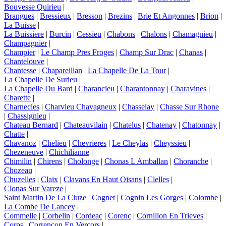
Bouvesse Quirieu
|
Brangues
|
Bressieux
|
Bresson
|
Brezins
|
Brie Et Angonnes
|
Brion
|
La Buisse
|
La Buissiere
|
Burcin
|
Cessieu
|
Chabons
|
Chalons
|
Chamagnieu
|
Champagnier
|
Champier
|
Le Champ Pres Froges
|
Champ Sur Drac
|
Chanas
|
Chantelouve
|
Chantesse
|
Chapareillan
|
La Chapelle De La Tour
|
La Chapelle De Surieu
|
La Chapelle Du Bard
|
Charancieu
|
Charantonnay
|
Charavines
|
Charette
|
Charnecles
|
Charvieu Chavagneux
|
Chasselay
|
Chasse Sur Rhone
|
Chassignieu
|
Chateau Bernard
|
Chateauvilain
|
Chatelus
|
Chatenay
|
Chatonnay
|
Chatte
|
Chavanoz
|
Chelieu
|
Chevrieres
|
Le Cheylas
|
Cheyssieu
|
Chezeneuve
|
Chichilianne
|
Chimilin
|
Chirens
|
Cholonge
|
Chonas L Amballan
|
Choranche
|
Chozeau
|
Chuzelles
|
Claix
|
Clavans En Haut Oisans
|
Clelles
|
Clonas Sur Vareze
|
Saint Martin De La Cluze
|
Cognet
|
Cognin Les Gorges
|
Colombe
|
La Combe De Lancey
|
Commelle
|
Corbelin
|
Cordeac
|
Corenc
|
Cornillon En Trieves
|
Corps
|
Correncon En Vercors
|