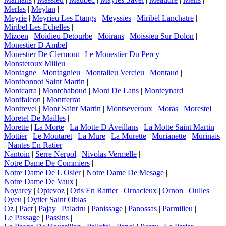
Merlas
|
Meylan
|
Meyrie
|
Meyrieu Les Etangs
|
Meyssies
|
Miribel Lanchatre
|
Miribel Les Echelles
|
Mizoen
|
Moidieu Detourbe
|
Moirans
|
Moissieu Sur Dolon
|
Monestier D Ambel
|
Monestier De Clermont
|
Le Monestier Du Percy
|
Monsteroux Milieu
|
Montagne
|
Montagnieu
|
Montalieu Vercieu
|
Montaud
|
Montbonnot Saint Martin
|
Montcarra
|
Montchaboud
|
Mont De Lans
|
Monteynard
|
Montfalcon
|
Montferrat
|
Montrevel
|
Mont Saint Martin
|
Montseveroux
|
Moras
|
Morestel
|
Moretel De Mailles
|
Morette
|
La Morte
|
La Motte D Aveillans
|
La Motte Saint Martin
|
Mottier
|
Le Moutaret
|
La Mure
|
La Murette
|
Murianette
|
Murinais
|
Nantes En Ratier
|
Nantoin
|
Serre Nerpol
|
Nivolas Vermelle
|
Notre Dame De Commiers
|
Notre Dame De L Osier
|
Notre Dame De Mesage
|
Notre Dame De Vaux
|
Noyarey
|
Optevoz
|
Oris En Rattier
|
Ornacieux
|
Ornon
|
Oulles
|
Oyeu
|
Oytier Saint Oblas
|
Oz
|
Pact
|
Pajay
|
Paladru
|
Panissage
|
Panossas
|
Parmilieu
|
Le Passage
|
Passins
|