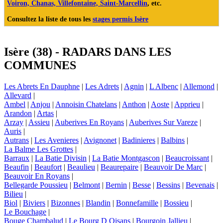
Voiron, Chanas, Villefontaine, Saint-Marcellin
, etc.
Consultez la liste de tous les
stages permis Isère
Isère (38) - RADARS DANS LES
COMMUNES
Les Abrets En Dauphne
|
Les Adrets
|
Agnin
|
L Albenc
|
Allemond
|
Allevard
|
Ambel
|
Anjou
|
Annoisin Chatelans
|
Anthon
|
Aoste
|
Apprieu
|
Arandon
|
Artas
|
Arzay
|
Assieu
|
Auberives En Royans
|
Auberives Sur Vareze
|
Auris
|
Autrans
|
Les Avenieres
|
Avignonet
|
Badinieres
|
Balbins
|
La Balme Les Grottes
|
Barraux
|
La Batie Divisin
|
La Batie Montgascon
|
Beaucroissant
|
Beaufin
|
Beaufort
|
Beaulieu
|
Beaurepaire
|
Beauvoir De Marc
|
Beauvoir En Royans
|
Bellegarde Poussieu
|
Belmont
|
Bernin
|
Besse
|
Bessins
|
Bevenais
|
Bilieu
|
Biol
|
Biviers
|
Bizonnes
|
Blandin
|
Bonnefamille
|
Bossieu
|
Le Bouchage
|
Bouge Chambalud
|
Le Bourg D Oisans
|
Bourgoin Jallieu
|