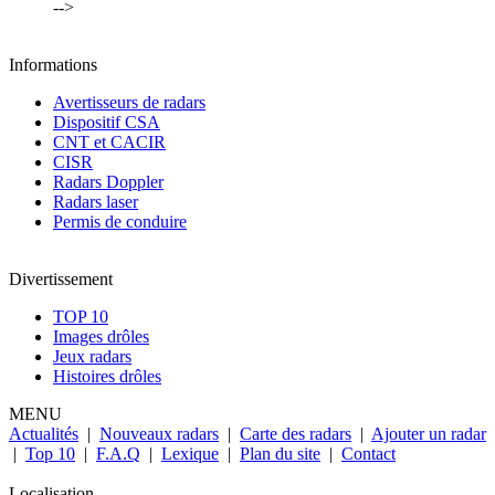
-->
Informations
Avertisseurs de radars
Dispositif CSA
CNT et CACIR
CISR
Radars Doppler
Radars laser
Permis de conduire
Divertissement
TOP 10
Images drôles
Jeux radars
Histoires drôles
MENU
Actualités
|
Nouveaux radars
|
Carte des radars
|
Ajouter un radar
|
Top 10
|
F.A.Q
|
Lexique
|
Plan du site
|
Contact
Localisation