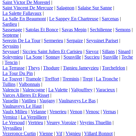
Saint Victor De Morestel
|
Saint Vincent De Mercuze
|
Salagnon
|
Salaise Sur Sanne
|
La Salette Fallavaux
|
La Salle En Beaumont
|
Le Sappey En Chartreuse
|
Sarcenas
|
Sardieu
|
Sassenage
|
Satolas Et Bonce
|
Savas Mepin
|
Sechilienne
|
Semons
|
Septeme
|
Serezin De La Tour
|
Sermerieu
|
Serpaize
|
Seyssinet Pariset
|
Seyssins
|
Seyssuel
|
Siccieu Saint Julien Et Carisieu
|
Sievoz
|
Sillans
|
Sinard
|
Soleymieu
|
La Sone
|
Sonnay
|
Sousville
|
Succieu
|
Susville
|
Teche
|
Tencin
|
La Terrasse
|
Theys
|
Thodure
|
Tignieu Jameyzieu
|
Torchefelon
|
La Tour Du Pin
|
Le Touvet
|
Tramole
|
Treffort
|
Treminis
|
Trept
|
La Tronche
|
Tullins
|
Valbonnais
|
Valencin
|
Valencogne
|
La Valette
|
Valjouffrey
|
Varacieux
|
Varces Allieres Et Risset
|
Vasselin
|
Vatilieu
|
Vaujany
|
Vaulnaveys Le Bas
|
Vaulnaveys Le Haut
|
Vaulx Milieu
|
Velanne
|
Venerieu
|
Venon
|
Venosc
|
Vernas
|
Vernioz
|
La Verpilliere
|
Le Versoud
|
Vertrieu
|
Veurey Voroize
|
Veyrins Thuellin
|
Veyssilieu
|
Vezeronce Curtin
|
Vienne
|
Vif
|
Vignieu
|
Villard Bonnot
|