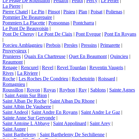
Le Peage De Roussillon
|
Pellafol
|
Penol
|
Percy
|
Le Perier
|
La Pierre
|
Pierre Chatel
|
Le Pin
|
Pinsot
|
Pisieu
|
Plan
|
Poisat
|
Polienas
|
Pommier De Beaurepaire
|
Pommiers La Placette
|
Ponsonnas
|
Pontcharra
|
Le Pont De Beauvoisin
|
Pont De Cheruy
|
Le Pont De Claix
|
Pont Eveque
|
Pont En Royans
|
Porcieu Amblagnieu
|
Prebois
|
Presles
|
Pressins
|
Primarette
|
Proveysieux
|
Prunieres
|
Quaix En Chartreuse
|
Quet En Beaumont
|
Quincieu
|
Reaumont
|
Renage
|
Rencurel
|
Revel
|
Revel Tourdan
|
Reventin Vaugris
|
Rives
|
La Riviere
|
Roche
|
Les Roches De Condrieu
|
Rochetoirin
|
Roissard
|
Romagnieu
|
Roussillon
|
Rovon
|
Royas
|
Roybon
|
Ruy
|
Sablons
|
Sainte Agnes
|
Saint Agnin Sur Bion
|
Saint Alban De Roche
|
Saint Alban Du Rhone
|
Saint Albin De Vaulserre
|
Saint Andeol
|
Saint Andre En Royans
|
Saint Andre Le Gaz
|
Sainte Anne Sur Gervonde
|
Saint Antoine L Abbaye
|
Saint Appolinard
|
Saint Arey
|
Saint Aupre
|
Saint Barthelemy
|
Saint Barthelemy De Sechilienne
|