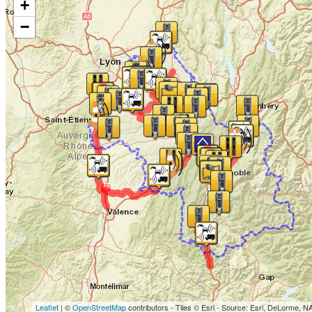
+
−
Leaflet
| ©
OpenStreetMap
contributors - Tiles © Esri - Source: Esri, DeLorme, N