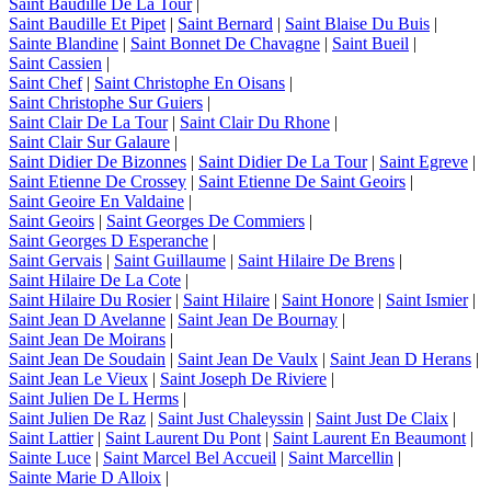
Saint Baudille De La Tour
|
Saint Baudille Et Pipet
|
Saint Bernard
|
Saint Blaise Du Buis
|
Sainte Blandine
|
Saint Bonnet De Chavagne
|
Saint Bueil
|
Saint Cassien
|
Saint Chef
|
Saint Christophe En Oisans
|
Saint Christophe Sur Guiers
|
Saint Clair De La Tour
|
Saint Clair Du Rhone
|
Saint Clair Sur Galaure
|
Saint Didier De Bizonnes
|
Saint Didier De La Tour
|
Saint Egreve
|
Saint Etienne De Crossey
|
Saint Etienne De Saint Geoirs
|
Saint Geoire En Valdaine
|
Saint Geoirs
|
Saint Georges De Commiers
|
Saint Georges D Esperanche
|
Saint Gervais
|
Saint Guillaume
|
Saint Hilaire De Brens
|
Saint Hilaire De La Cote
|
Saint Hilaire Du Rosier
|
Saint Hilaire
|
Saint Honore
|
Saint Ismier
|
Saint Jean D Avelanne
|
Saint Jean De Bournay
|
Saint Jean De Moirans
|
Saint Jean De Soudain
|
Saint Jean De Vaulx
|
Saint Jean D Herans
|
Saint Jean Le Vieux
|
Saint Joseph De Riviere
|
Saint Julien De L Herms
|
Saint Julien De Raz
|
Saint Just Chaleyssin
|
Saint Just De Claix
|
Saint Lattier
|
Saint Laurent Du Pont
|
Saint Laurent En Beaumont
|
Sainte Luce
|
Saint Marcel Bel Accueil
|
Saint Marcellin
|
Sainte Marie D Alloix
|