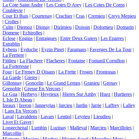
La Cote Saint Andre
|
Les Cotes D Arey
|
Les Cotes De Corps
|
Coublevie
|
Cour Et Buis
|
Courtenay
|
Crachier
|
Cras
|
Cremieu
|
Creys Mepieu
|
Crolles
|
Culin
|
Diemoz
|
Dionay
|
Dizimieu
|
Doissin
|
Dolomieu
|
Domarin
|
Domene
|
Echirolles
|
Eclose
|
Engins
|
Entraigues
|
Entre Deux Guiers
|
Les Eparres
|
Estrablin
|
Eybens
|
Eydoche
|
Eyzin Pinet
|
Faramans
|
Faverges De La Tour
|
La Ferriere
|
Fitilieu
|
La Flachere
|
Flacheres
|
Fontaine
|
Fontanil Cornillon
|
La Forteresse
|
Four
|
Le Freney D Oisans
|
La Frette
|
Froges
|
Frontonas
|
La Garde
|
Gieres
|
Gillonnay
|
Goncelin
|
Le Grand Lemps
|
Granieu
|
Grenay
|
Grenoble
|
Gresse En Vercors
|
Le Gua
|
Herbeys
|
Heyrieux
|
Hieres Sur Amby
|
Huez
|
Hurtieres
|
L Isle D Abeau
|
Izeaux
|
Izeron
|
Janneyrias
|
Jarcieu
|
Jardin
|
Jarrie
|
Laffrey
|
Lalley
|
Lans En Vercors
|
Laval
|
Lavaldens
|
Lavars
|
Lentiol
|
Leyrieu
|
Lieudieu
|
Livet Et Gavet
|
Longechenal
|
Lumbin
|
Luzinay
|
Malleval
|
Marcieu
|
Marcilloles
|
Marcollin
|
Marnans
|
Massieu
|
Maubec
|
Mayres Savel
|
Meaudre
|
Mens
|