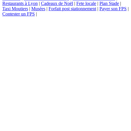
Restaurants à Lyon
|
Cadeaux de Noël
|
Fete locale
|
Plan Stade
|
Taxi Moutiers
|
Musées
|
Forfait post stationnement
|
Payer son FPS
|
Contester un FPS
|