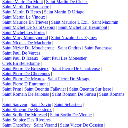
Sainte Marie Du Mont
|
Saint Martin De Clelles
|
Saint Martin De Vaulserre
|
Saint Martin D Heres
|
Saint Martin D Uriage
|
Saint Martin Le Vinoux
|
Saint Maurice En Trieves
|
Saint Maurice L Exil
|
Saint Maximin
|
Saint Michel De Saint Geoirs
|
Saint Michel En Beaumont
|
Saint Michel Les Portes
|
Saint Mury Monteymond
|
Saint Nazaire Les Eymes
|
Saint Nicolas De Macherin
|
Saint Nizier Du Moucherotte
|
Saint Ondras
|
Saint Pancrasse
|
Saint Paul De Varces
|
Saint Paul D Izeaux
|
Saint Paul Les Monestier
|
Crets En Belledonne
|
Saint Pierre De Bressieux
|
Saint Pierre De Chartreuse
|
Saint Pierre De Cherennes
|
Saint Pierre De Mearoz
|
Saint Pierre De Mesage
|
Saint Pierre D Entremont
|
Saint Prim
|
Saint Quentin Fallavier
|
Saint Quentin Sur Isere
|
Saint Romain De Jalionas
|
Saint Romain De Surieu
|
Saint Romans
|
Saint Sauveur
|
Saint Savin
|
Saint Sebastien
|
Saint Simeon De Bressieux
|
Saint Sorlin De Morestel
|
Saint Sorlin De Vienne
|
Saint Sulpice Des Rivoires
|
Saint Theoffrey
|
Saint Verand
|
Saint Victor De Cessieu
|