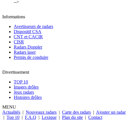
-->
Informations
Avertisseurs de radars
Dispositif CSA
CNT et CACIR
CISR
Radars Doppler
Radars laser
Permis de conduire
Divertissement
TOP 10
Images drôles
Jeux radars
Histoires drôles
MENU
Actualités
|
Nouveaux radars
|
Carte des radars
|
Ajouter un radar
|
Top 10
|
F.A.Q
|
Lexique
|
Plan du site
|
Contact