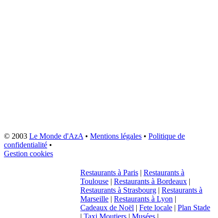
© 2003
Le Monde d'AzA
•
Mentions légales
•
Politique de
confidentialité
•
Gestion cookies
Restaurants à Paris
|
Restaurants à
Toulouse
|
Restaurants à Bordeaux
|
Restaurants à Strasbourg
|
Restaurants à
Marseille
|
Restaurants à Lyon
|
Cadeaux de Noël
|
Fete locale
|
Plan Stade
|
Taxi Moutiers
|
Musées
|