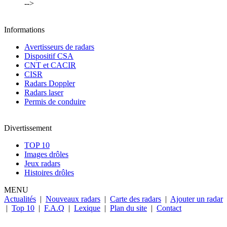
-->
Informations
Avertisseurs de radars
Dispositif CSA
CNT et CACIR
CISR
Radars Doppler
Radars laser
Permis de conduire
Divertissement
TOP 10
Images drôles
Jeux radars
Histoires drôles
MENU
Actualités
|
Nouveaux radars
|
Carte des radars
|
Ajouter un radar
|
Top 10
|
F.A.Q
|
Lexique
|
Plan du site
|
Contact