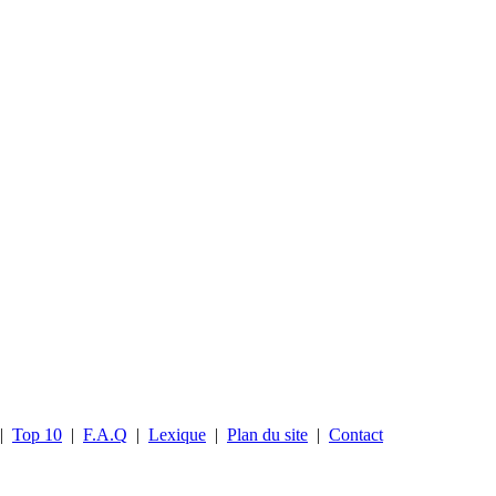
|
Top 10
|
F.A.Q
|
Lexique
|
Plan du site
|
Contact