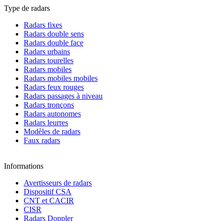
Type de radars
Radars fixes
Radars double sens
Radars double face
Radars urbains
Radars tourelles
Radars mobiles
Radars mobiles mobiles
Radars feux rouges
Radars passages à niveau
Radars tronçons
Radars autonomes
Radars leurres
Modèles de radars
Faux radars
Informations
Avertisseurs de radars
Dispositif CSA
CNT et CACIR
CISR
Radars Doppler