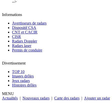
-->
Informations
Avertisseurs de radars
Dispositif CSA
CNT et CACIR
CISR
Radars Doppler
Radars laser
Permis de conduire
Divertissement
TOP 10
Images drôles
Jeux radars
Histoires drôles
MENU
Actualités
|
Nouveaux radars
|
Carte des radars
|
Ajouter un radar