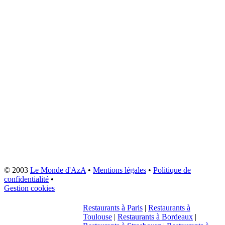
© 2003
Le Monde d'AzA
•
Mentions légales
•
Politique de
confidentialité
•
Gestion cookies
Restaurants à Paris
|
Restaurants à
Toulouse
|
Restaurants à Bordeaux
|