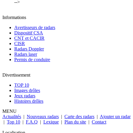
-->
Informations
Avertisseurs de radars
Dispositif CSA
CNT et CACIR
CISR
Radars Doppler
Radars laser
Permis de conduire
Divertissement
TOP 10
Images drôles
Jeux radars
Histoires drôles
MENU
Actualités
|
Nouveaux radars
|
Carte des radars
|
Ajouter un radar
|
Top 10
|
F.A.Q
|
Lexique
|
Plan du site
|
Contact
Localisation