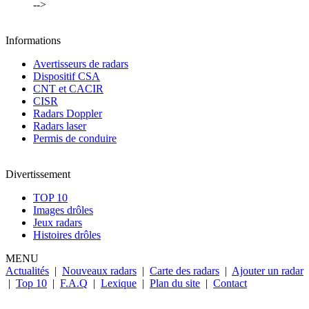
-->
Informations
Avertisseurs de radars
Dispositif CSA
CNT et CACIR
CISR
Radars Doppler
Radars laser
Permis de conduire
Divertissement
TOP 10
Images drôles
Jeux radars
Histoires drôles
MENU
Actualités
|
Nouveaux radars
|
Carte des radars
|
Ajouter un radar
|
Top 10
|
F.A.Q
|
Lexique
|
Plan du site
|
Contact