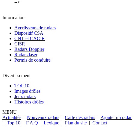
-->
Informations
Avertisseurs de radars
Dispositif CSA
CNT et CACIR
CISR
Radars Doppler
Radars laser
Permis de conduire
Divertissement
TOP 10
Images drôles
Jeux radars
Histoires drôles
MENU
Actualités
|
Nouveaux radars
|
Carte des radars
|
Ajouter un radar
|
Top 10
|
F.A.Q
|
Lexique
|
Plan du site
|
Contact