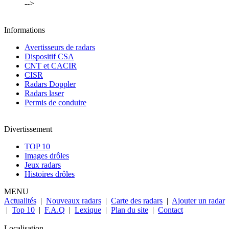
-->
Informations
Avertisseurs de radars
Dispositif CSA
CNT et CACIR
CISR
Radars Doppler
Radars laser
Permis de conduire
Divertissement
TOP 10
Images drôles
Jeux radars
Histoires drôles
MENU
Actualités
|
Nouveaux radars
|
Carte des radars
|
Ajouter un radar
|
Top 10
|
F.A.Q
|
Lexique
|
Plan du site
|
Contact
Localisation