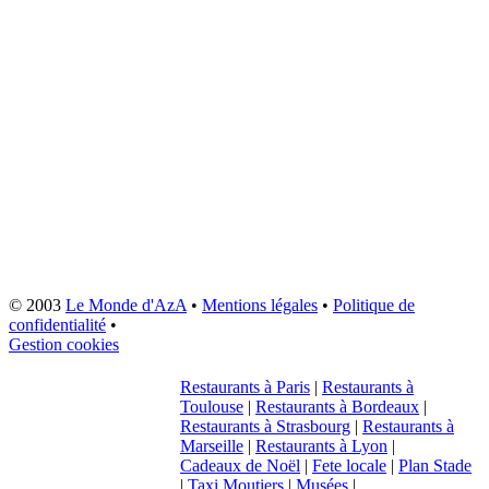
© 2003
Le Monde d'AzA
•
Mentions légales
•
Politique de
confidentialité
•
Gestion cookies
Restaurants à Paris
|
Restaurants à
Toulouse
|
Restaurants à Bordeaux
|
Restaurants à Strasbourg
|
Restaurants à
Marseille
|
Restaurants à Lyon
|
Cadeaux de Noël
|
Fete locale
|
Plan Stade
|
Taxi Moutiers
|
Musées
|