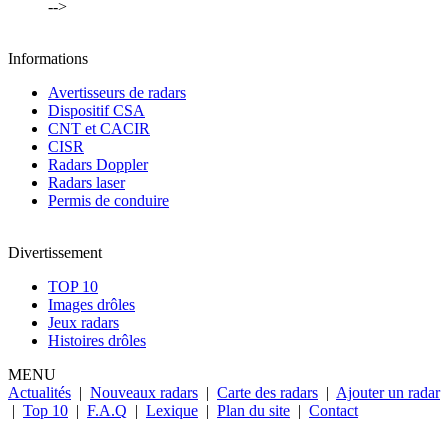
-->
Informations
Avertisseurs de radars
Dispositif CSA
CNT et CACIR
CISR
Radars Doppler
Radars laser
Permis de conduire
Divertissement
TOP 10
Images drôles
Jeux radars
Histoires drôles
MENU
Actualités
|
Nouveaux radars
|
Carte des radars
|
Ajouter un radar
|
Top 10
|
F.A.Q
|
Lexique
|
Plan du site
|
Contact