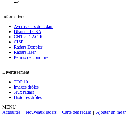
-->
Informations
Avertisseurs de radars
Dispositif CSA
CNT et CACIR
CISR
Radars Doppler
Radars laser
Permis de conduire
Divertissement
TOP 10
Images drôles
Jeux radars
Histoires drôles
MENU
Actualités
|
Nouveaux radars
|
Carte des radars
|
Ajouter un radar