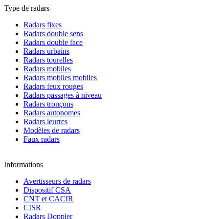
Type de radars
Radars fixes
Radars double sens
Radars double face
Radars urbains
Radars tourelles
Radars mobiles
Radars mobiles mobiles
Radars feux rouges
Radars passages à niveau
Radars tronçons
Radars autonomes
Radars leurres
Modèles de radars
Faux radars
Informations
Avertisseurs de radars
Dispositif CSA
CNT et CACIR
CISR
Radars Doppler