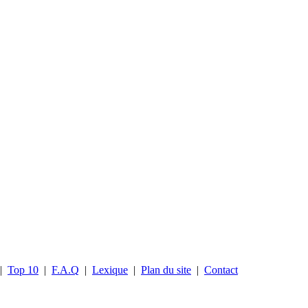
|
Top 10
|
F.A.Q
|
Lexique
|
Plan du site
|
Contact