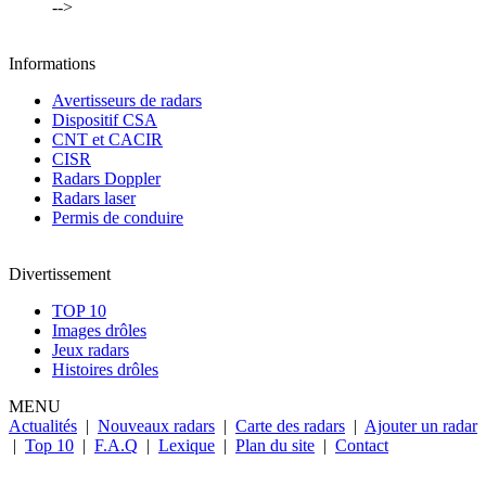
-->
Informations
Avertisseurs de radars
Dispositif CSA
CNT et CACIR
CISR
Radars Doppler
Radars laser
Permis de conduire
Divertissement
TOP 10
Images drôles
Jeux radars
Histoires drôles
MENU
Actualités
|
Nouveaux radars
|
Carte des radars
|
Ajouter un radar
|
Top 10
|
F.A.Q
|
Lexique
|
Plan du site
|
Contact