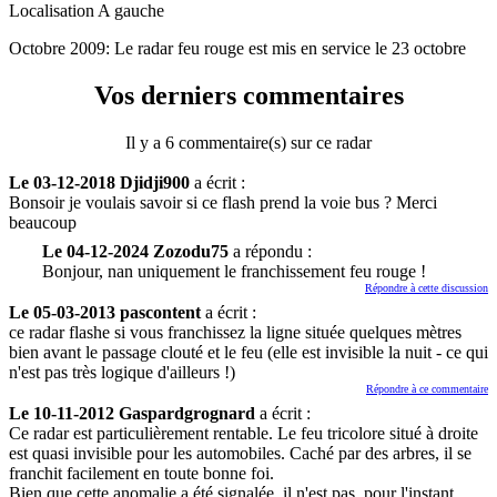
Localisation
A gauche
Octobre 2009: Le radar feu rouge est mis en service le 23 octobre
Vos derniers commentaires
Il y a 6 commentaire(s) sur ce radar
Le 03-12-2018 Djidji900
a écrit :
Bonsoir je voulais savoir si ce flash prend la voie bus ? Merci
beaucoup
Le 04-12-2024 Zozodu75
a répondu :
Bonjour, nan uniquement le franchissement feu rouge !
Répondre à cette discussion
Le 05-03-2013 pascontent
a écrit :
ce radar flashe si vous franchissez la ligne située quelques mètres
bien avant le passage clouté et le feu (elle est invisible la nuit - ce qui
n'est pas très logique d'ailleurs !)
Répondre à ce commentaire
Le 10-11-2012 Gaspardgrognard
a écrit :
Ce radar est particulièrement rentable. Le feu tricolore situé à droite
est quasi invisible pour les automobiles. Caché par des arbres, il se
franchit facilement en toute bonne foi.
Bien que cette anomalie a été signalée, il n'est pas, pour l'instant