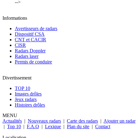
-->
Informations
Avertisseurs de radars
Dispositif CSA
CNT et CACIR
CISR
Radars Doppler
Radars laser
Permis de conduire
Divertissement
TOP 10
Images drôles
Jeux radars
Histoires drôles
MENU
Actualités
|
Nouveaux radars
|
Carte des radars
|
Ajouter un radar
|
Top 10
|
F.A.Q
|
Lexique
|
Plan du site
|
Contact
Localisation