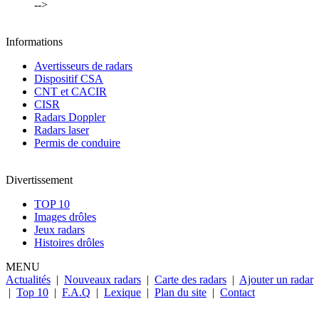
-->
Informations
Avertisseurs de radars
Dispositif CSA
CNT et CACIR
CISR
Radars Doppler
Radars laser
Permis de conduire
Divertissement
TOP 10
Images drôles
Jeux radars
Histoires drôles
MENU
Actualités
|
Nouveaux radars
|
Carte des radars
|
Ajouter un radar
|
Top 10
|
F.A.Q
|
Lexique
|
Plan du site
|
Contact