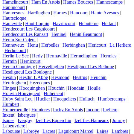
Hamelincourt
|
Ham En Artois
|
Hames Boucres
|
Hannescamps
|
Haplincourt
|
Haravesnes
|
Hardinghen
|
Harnes
|
Haucourt
|
Haute Avesnes
|
Hautecloque
|
Hauteville
|
Haut Loquin
|
Havrincourt
|
Hebuterne
|
Helfaut
|
Hendecourt Les Cagnicourt
|
Hendecourt Les Ransart
|
Heninel
|
Henin Beaumont
|
Henin Sur Cojeul
|
Henneveux
|
Henu
|
Herbelles
|
Herbinghen
|
Hericourt
|
La Herliere
|
Herlincourt
|
Herlin Le Sec
|
Herly
|
Hermaville
|
Hermelinghen
|
Hermies
|
Hermin
|
Hernicourt
|
Hersin Coupigny
|
Hervelinghen
|
Hesdigneul Les Bethune
|
Hesdigneul Les Boulogne
|
Hesdin
|
Hesdin L Abbe
|
Hesmond
|
Hestrus
|
Heuchin
|
Heuringhem
|
Hezecques
|
Hinges
|
Hocquinghen
|
Houchin
|
Houdain
|
Houlle
|
Houvin Houvigneul
|
Hubersent
|
Huby Saint Leu
|
Huclier
|
Hucqueliers
|
Hulluch
|
Humbercamps
|
Humbert
|
Humeroeuille
|
Humieres
|
Inchy En Artois
|
Incourt
|
Inghem
|
Inxent
|
Isbergues
|
Isques
|
Ivergny
|
Izel Les Equerchin
|
Izel Les Hameaux
|
Journy
|
Labeuvriere
|
Labourse
|
Labroye
|
Lacres
|
Lagnicourt Marcel
|
Laires
|
Lambres
|