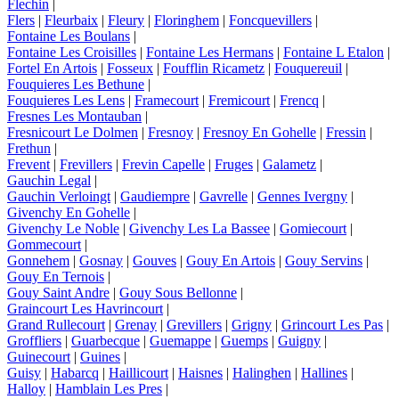
Flechin
|
Flers
|
Fleurbaix
|
Fleury
|
Floringhem
|
Foncquevillers
|
Fontaine Les Boulans
|
Fontaine Les Croisilles
|
Fontaine Les Hermans
|
Fontaine L Etalon
|
Fortel En Artois
|
Fosseux
|
Foufflin Ricametz
|
Fouquereuil
|
Fouquieres Les Bethune
|
Fouquieres Les Lens
|
Framecourt
|
Fremicourt
|
Frencq
|
Fresnes Les Montauban
|
Fresnicourt Le Dolmen
|
Fresnoy
|
Fresnoy En Gohelle
|
Fressin
|
Frethun
|
Frevent
|
Frevillers
|
Frevin Capelle
|
Fruges
|
Galametz
|
Gauchin Legal
|
Gauchin Verloingt
|
Gaudiempre
|
Gavrelle
|
Gennes Ivergny
|
Givenchy En Gohelle
|
Givenchy Le Noble
|
Givenchy Les La Bassee
|
Gomiecourt
|
Gommecourt
|
Gonnehem
|
Gosnay
|
Gouves
|
Gouy En Artois
|
Gouy Servins
|
Gouy En Ternois
|
Gouy Saint Andre
|
Gouy Sous Bellonne
|
Graincourt Les Havrincourt
|
Grand Rullecourt
|
Grenay
|
Grevillers
|
Grigny
|
Grincourt Les Pas
|
Groffliers
|
Guarbecque
|
Guemappe
|
Guemps
|
Guigny
|
Guinecourt
|
Guines
|
Guisy
|
Habarcq
|
Haillicourt
|
Haisnes
|
Halinghen
|
Hallines
|
Halloy
|
Hamblain Les Pres
|