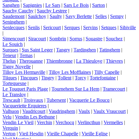
Sanghen
|
Sapignies
|
Le Sars
|
Sars Le Bois
|
Sarton
|
Sauchy Cauchy
|
Sauchy Lestree
|
Saudemont
|
Saulchoy
|
Saulty
|
Savy Berlette
|
Selles
|
Sempy
|
Seninghem
|
Senlecques
|
Senlis
|
Sericourt
|
Serques
|
Servins
|
Setques
|
Sibiville
|
Simencourt
|
Siracourt
|
Sombrin
|
Sorrus
|
Souastre
|
Souchez
|
Le Souich
|
Surques
|
Sus Saint Leger
|
Tangry
|
Tardinghen
|
Tatinghem
|
Teneur
|
Ternas
|
Thelus
|
Therouanne
|
Thiembronne
|
La Thieuloye
|
Thievres
|
Tigny Noyelle
|
Tilloy Les Hermaville
|
Tilloy Les Mofflaines
|
Tilly Capelle
|
Tilques
|
Tincques
|
Tingry
|
Tollent
|
Torcy
|
Tortefontaine
|
Tortequesne
|
Le Touquet Paris Plage
|
Tournehem Sur La Hem
|
Tramecourt
|
Le Transloy
|
Trescault
|
Troisvaux
|
Tubersent
|
Vacquerie Le Boucq
|
Vacqueriette Erquieres
|
Valhuon
|
Vaudricourt
|
Vaudringhem
|
Vaulx
|
Vaulx Vraucourt
|
Velu
|
Vendin Les Bethune
|
Vendin Le Vieil
|
Verchin
|
Verchocq
|
Verlincthun
|
Vermelles
|
Verquin
|
Verton
|
Vieil Hesdin
|
Vieille Chapelle
|
Vieille Eglise
|