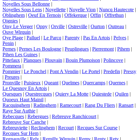
Noyelles Sous Bellonne
|
Noyelles Sous Lens
|
Noyellette
|
Noyelle Vion
|
Nuncq Hautecote
|
Oblinghem
|
Oeuf En Ternois
|
Offekerque
|
Offin
|
Offrethun
|
Oignies
|
Oisy Le Verger
|
Oppy
|
Orville
|
Ostreville
|
Ourton
|
Outreau
|
Ouve Wirquin
|
Oye Plage
|
Palluel
|
Le Parcq
|
Parenty
|
Pas En Artois
|
Pelves
|
Penin
|
Pernes
|
Pernes Les Boulogne
|
Peuplingues
|
Pierremont
|
Pihem
|
Pihen Les Guines
|
Pittefaux
|
Planques
|
Plouvain
|
Bouin Plumoison
|
Polincove
|
Pommera
|
Pommier
|
Le Ponchel
|
Pont A Vendin
|
Le Portel
|
Predefin
|
Pressy
|
Preures
|
Pronville
|
Puisieux
|
Queant
|
Quelmes
|
Quercamps
|
Quernes
|
Le Quesnoy En Artois
|
Quesques
|
Questrecques
|
Quiery La Motte
|
Quiestede
|
Quilen
|
Quoeux Haut Mainil
|
Racquinghem
|
Radinghem
|
Ramecourt
|
Rang Du Fliers
|
Ransart
|
Raye Sur Authie
|
Rebecques
|
Rebergues
|
Rebreuve Ranchicourt
|
Rebreuve Sur Canche
|
Rebreuviette
|
Reclinghem
|
Recourt
|
Recques Sur Course
|
Recques Sur Hem
|
Regnauville
|
Rely
|
Remilly Wirquin
|
Remy
|
Renty
|
Rety
|