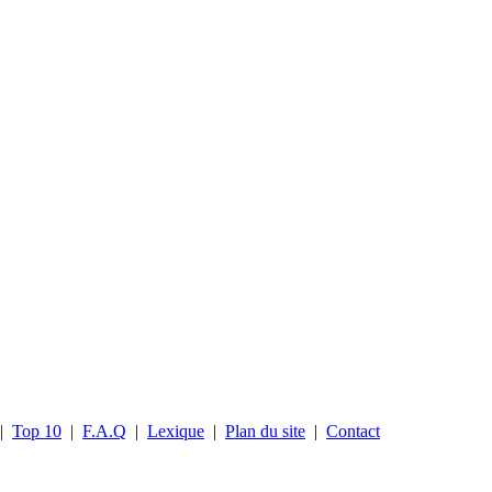
|
Top 10
|
F.A.Q
|
Lexique
|
Plan du site
|
Contact