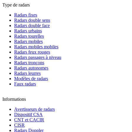
Type de radars
Radars fixes
Radars double sens
Radars double face
Radars urbains
Radars tourelles
Radars mobiles
Radars mobiles mobiles
Radars feux rouges
Radars passages à niveau
Radars tronçons
Radars autonomes
Radars leurres
Modèles de radars
Faux radars
Informations
Avertisseurs de radars
Dispositif CSA
CNT et CACIR
CISR
Radars Doppler