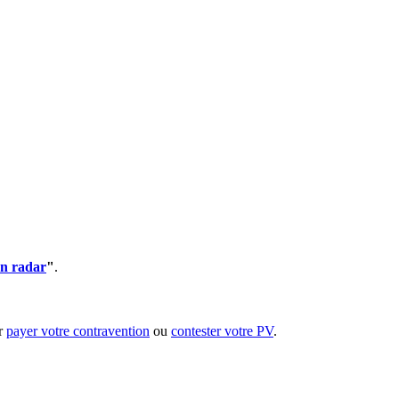
un radar
"
.
ur
payer votre contravention
ou
contester votre PV
.