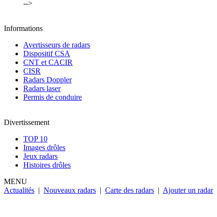
-->
Informations
Avertisseurs de radars
Dispositif CSA
CNT et CACIR
CISR
Radars Doppler
Radars laser
Permis de conduire
Divertissement
TOP 10
Images drôles
Jeux radars
Histoires drôles
MENU
Actualités
|
Nouveaux radars
|
Carte des radars
|
Ajouter un radar