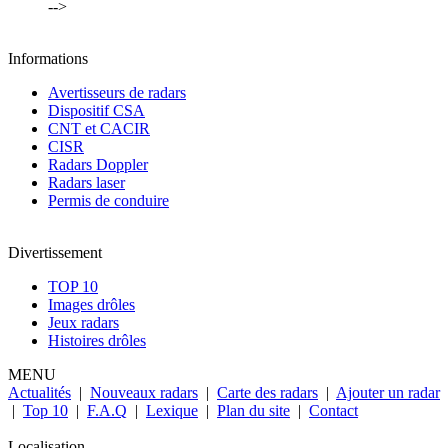
-->
Informations
Avertisseurs de radars
Dispositif CSA
CNT et CACIR
CISR
Radars Doppler
Radars laser
Permis de conduire
Divertissement
TOP 10
Images drôles
Jeux radars
Histoires drôles
MENU
Actualités
|
Nouveaux radars
|
Carte des radars
|
Ajouter un radar
|
Top 10
|
F.A.Q
|
Lexique
|
Plan du site
|
Contact
Localisation