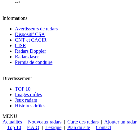
-->
Informations
Avertisseurs de radars
Dispositif CSA
CNT et CACIR
CISR
Radars Doppler
Radars laser
Permis de conduire
Divertissement
TOP 10
Images drôles
Jeux radars
Histoires drôles
MENU
Actualités
|
Nouveaux radars
|
Carte des radars
|
Ajouter un radar
|
Top 10
|
F.A.Q
|
Lexique
|
Plan du site
|
Contact