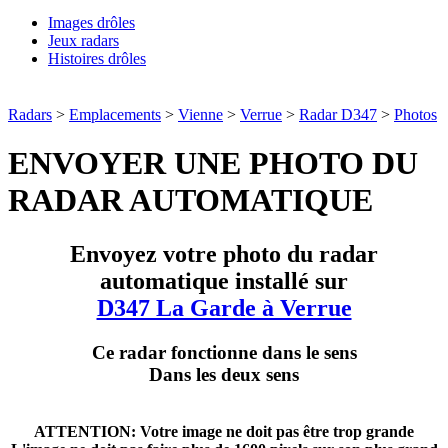
Images drôles
Jeux radars
Histoires drôles
Radars
>
Emplacements
>
Vienne
>
Verrue
>
Radar D347
>
Photos
ENVOYER UNE PHOTO DU
RADAR AUTOMATIQUE
Envoyez votre photo du radar
automatique installé sur
D347 La Garde à Verrue
Ce radar fonctionne dans le sens
Dans les deux sens
ATTENTION: Votre image ne doit pas être trop grande