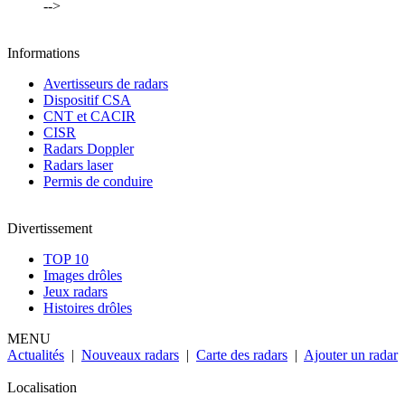
-->
Informations
Avertisseurs de radars
Dispositif CSA
CNT et CACIR
CISR
Radars Doppler
Radars laser
Permis de conduire
Divertissement
TOP 10
Images drôles
Jeux radars
Histoires drôles
MENU
Actualités
|
Nouveaux radars
|
Carte des radars
|
Ajouter un radar
Localisation