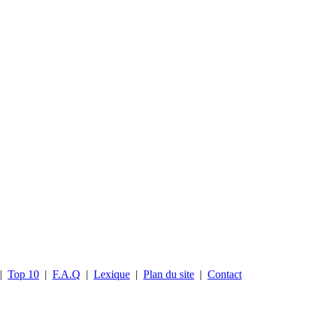
|
Top 10
|
F.A.Q
|
Lexique
|
Plan du site
|
Contact