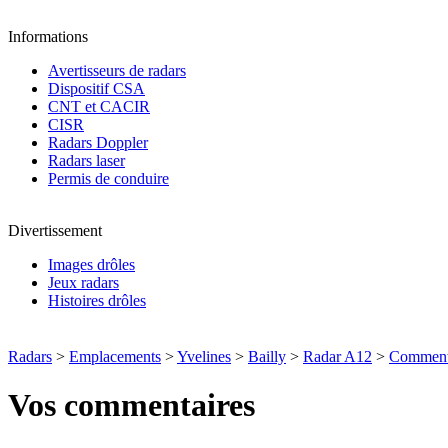
Informations
Avertisseurs de radars
Dispositif CSA
CNT et CACIR
CISR
Radars Doppler
Radars laser
Permis de conduire
Divertissement
Images drôles
Jeux radars
Histoires drôles
Radars
>
Emplacements
>
Yvelines
>
Bailly
>
Radar A12
>
Comment
Vos commentaires