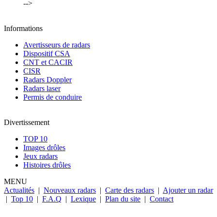
-->
Informations
Avertisseurs de radars
Dispositif CSA
CNT et CACIR
CISR
Radars Doppler
Radars laser
Permis de conduire
Divertissement
TOP 10
Images drôles
Jeux radars
Histoires drôles
MENU
Actualités
|
Nouveaux radars
|
Carte des radars
|
Ajouter un radar
|
Top 10
|
F.A.Q
|
Lexique
|
Plan du site
|
Contact