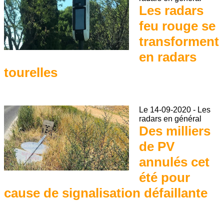
Les radars
feu rouge se
transforment
en radars
tourelles
Le
14-09-2020
-
Les
radars en général
Des milliers
de PV
annulés cet
été pour
cause de signalisation défaillante