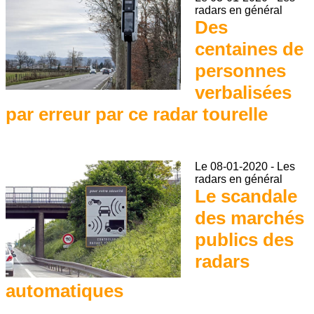
radars en général
Des
centaines de
personnes
verbalisées
par erreur par ce radar tourelle
Le
08-01-2020
-
Les
radars en général
Le scandale
des marchés
publics des
radars
automatiques