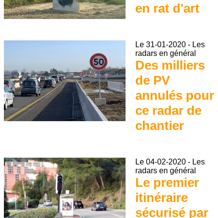
en rat d'art
Le
31-01-2020
-
Les
radars en général
Des milliers
de PV
annulés pour
ce radar de
chantier
Le
04-02-2020
-
Les
radars en général
Le premier
itinéraire
sécurisé par