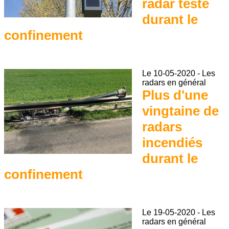
radar testé
durant le
confinement
Le
10-05-2020
-
Les
radars en général
Plus d'une
vingtaine de
radars
incendiés
durant le
confinement
Le
19-05-2020
-
Les
radars en général