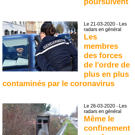
poursuivent
Le
21-03-2020
-
Les
radars en général
Les
membres
des forces
de l'ordre de
plus en plus
contaminés par le coronavirus
Le
26-03-2020
-
Les
radars en général
Même le
confinement