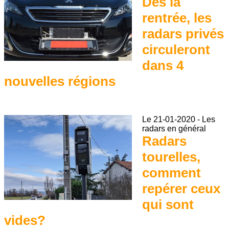
Dès la
rentrée, les
radars privés
circuleront
dans 4
nouvelles régions
Le
21-01-2020
-
Les
radars en général
Radars
tourelles,
comment
repérer ceux
qui sont
vides?