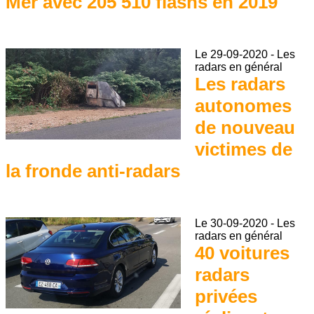
Mer avec 205 510 flashs en 2019
Le
29-09-2020
-
Les
radars en général
Les radars
autonomes
de nouveau
victimes de
la fronde anti-radars
Le
30-09-2020
-
Les
radars en général
40 voitures
radars
privées