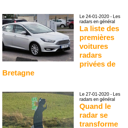
Le
24-01-2020
-
Les
radars en général
La liste des
premières
voitures
radars
privées de
Bretagne
Le
27-01-2020
-
Les
radars en général
Quand le
radar se
transforme