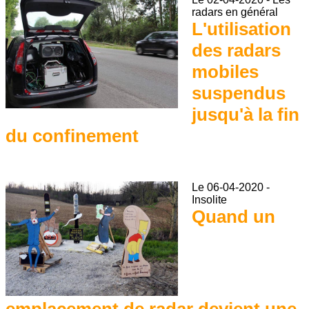
radars en général
L'utilisation
des radars
mobiles
suspendus
jusqu'à la fin
du confinement
Le
06-04-2020
-
Insolite
Quand un