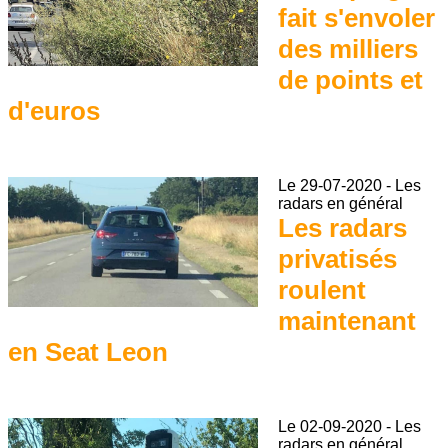
fait s'envoler
des milliers
de points et
d'euros
Le
29-07-2020
-
Les
radars en général
Les radars
privatisés
roulent
maintenant
en Seat Leon
Le
02-09-2020
-
Les
radars en général