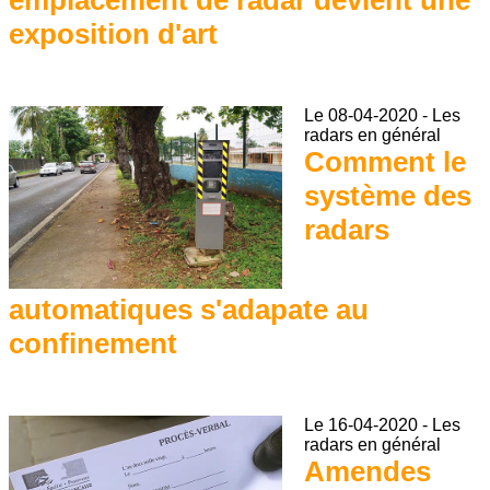
emplacement de radar devient une
exposition d'art
Le
08-04-2020
-
Les
radars en général
Comment le
système des
radars
automatiques s'adapate au
confinement
Le
16-04-2020
-
Les
radars en général
Amendes