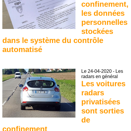
confinement,
les données
personnelles
stockées
dans le système du contrôle
automatisé
Le
24-04-2020
-
Les
radars en général
Les voitures
radars
privatisées
sont sorties
de
confinement