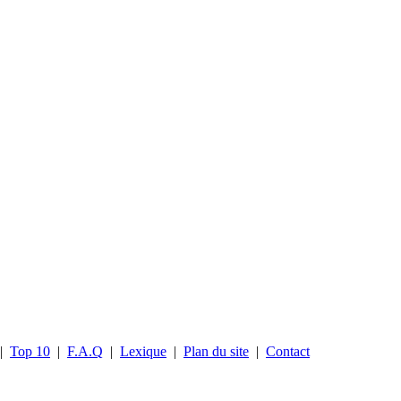
|
Top 10
|
F.A.Q
|
Lexique
|
Plan du site
|
Contact