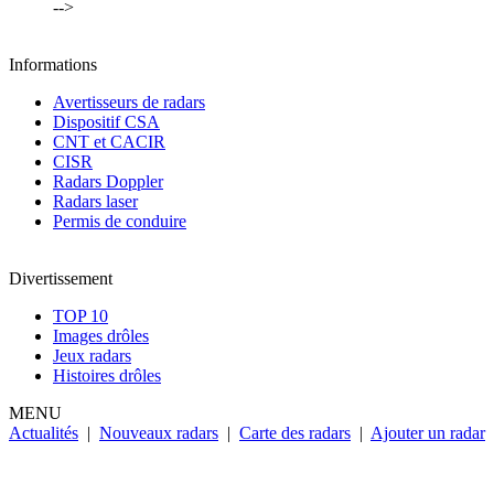
-->
Informations
Avertisseurs de radars
Dispositif CSA
CNT et CACIR
CISR
Radars Doppler
Radars laser
Permis de conduire
Divertissement
TOP 10
Images drôles
Jeux radars
Histoires drôles
MENU
Actualités
|
Nouveaux radars
|
Carte des radars
|
Ajouter un radar