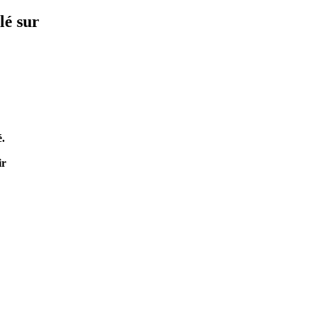
lé sur
é.
ir