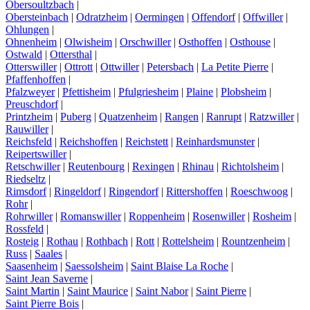
Obersoultzbach
|
Obersteinbach
|
Odratzheim
|
Oermingen
|
Offendorf
|
Offwiller
|
Ohlungen
|
Ohnenheim
|
Olwisheim
|
Orschwiller
|
Osthoffen
|
Osthouse
|
Ostwald
|
Ottersthal
|
Otterswiller
|
Ottrott
|
Ottwiller
|
Petersbach
|
La Petite Pierre
|
Pfaffenhoffen
|
Pfalzweyer
|
Pfettisheim
|
Pfulgriesheim
|
Plaine
|
Plobsheim
|
Preuschdorf
|
Printzheim
|
Puberg
|
Quatzenheim
|
Rangen
|
Ranrupt
|
Ratzwiller
|
Rauwiller
|
Reichsfeld
|
Reichshoffen
|
Reichstett
|
Reinhardsmunster
|
Reipertswiller
|
Retschwiller
|
Reutenbourg
|
Rexingen
|
Rhinau
|
Richtolsheim
|
Riedseltz
|
Rimsdorf
|
Ringeldorf
|
Ringendorf
|
Rittershoffen
|
Roeschwoog
|
Rohr
|
Rohrwiller
|
Romanswiller
|
Roppenheim
|
Rosenwiller
|
Rosheim
|
Rossfeld
|
Rosteig
|
Rothau
|
Rothbach
|
Rott
|
Rottelsheim
|
Rountzenheim
|
Russ
|
Saales
|
Saasenheim
|
Saessolsheim
|
Saint Blaise La Roche
|
Saint Jean Saverne
|
Saint Martin
|
Saint Maurice
|
Saint Nabor
|
Saint Pierre
|
Saint Pierre Bois
|