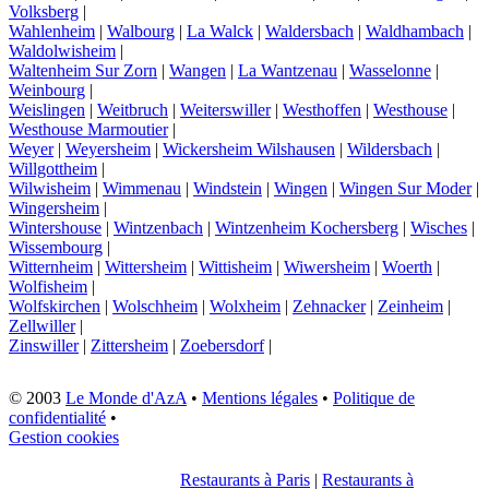
Volksberg
|
Wahlenheim
|
Walbourg
|
La Walck
|
Waldersbach
|
Waldhambach
|
Waldolwisheim
|
Waltenheim Sur Zorn
|
Wangen
|
La Wantzenau
|
Wasselonne
|
Weinbourg
|
Weislingen
|
Weitbruch
|
Weiterswiller
|
Westhoffen
|
Westhouse
|
Westhouse Marmoutier
|
Weyer
|
Weyersheim
|
Wickersheim Wilshausen
|
Wildersbach
|
Willgottheim
|
Wilwisheim
|
Wimmenau
|
Windstein
|
Wingen
|
Wingen Sur Moder
|
Wingersheim
|
Wintershouse
|
Wintzenbach
|
Wintzenheim Kochersberg
|
Wisches
|
Wissembourg
|
Witternheim
|
Wittersheim
|
Wittisheim
|
Wiwersheim
|
Woerth
|
Wolfisheim
|
Wolfskirchen
|
Wolschheim
|
Wolxheim
|
Zehnacker
|
Zeinheim
|
Zellwiller
|
Zinswiller
|
Zittersheim
|
Zoebersdorf
|
© 2003
Le Monde d'AzA
•
Mentions légales
•
Politique de
confidentialité
•
Gestion cookies
Restaurants à Paris
|
Restaurants à