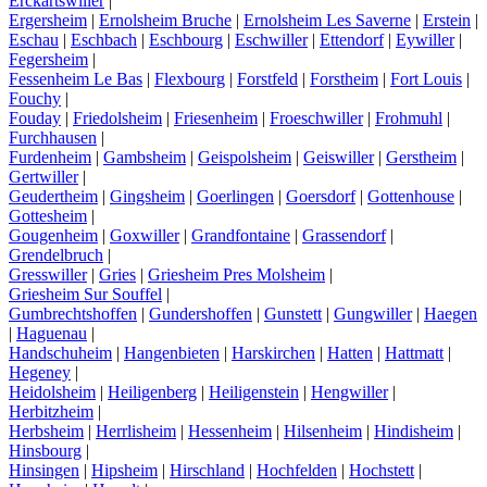
Erckartswiller
|
Ergersheim
|
Ernolsheim Bruche
|
Ernolsheim Les Saverne
|
Erstein
|
Eschau
|
Eschbach
|
Eschbourg
|
Eschwiller
|
Ettendorf
|
Eywiller
|
Fegersheim
|
Fessenheim Le Bas
|
Flexbourg
|
Forstfeld
|
Forstheim
|
Fort Louis
|
Fouchy
|
Fouday
|
Friedolsheim
|
Friesenheim
|
Froeschwiller
|
Frohmuhl
|
Furchhausen
|
Furdenheim
|
Gambsheim
|
Geispolsheim
|
Geiswiller
|
Gerstheim
|
Gertwiller
|
Geudertheim
|
Gingsheim
|
Goerlingen
|
Goersdorf
|
Gottenhouse
|
Gottesheim
|
Gougenheim
|
Goxwiller
|
Grandfontaine
|
Grassendorf
|
Grendelbruch
|
Gresswiller
|
Gries
|
Griesheim Pres Molsheim
|
Griesheim Sur Souffel
|
Gumbrechtshoffen
|
Gundershoffen
|
Gunstett
|
Gungwiller
|
Haegen
|
Haguenau
|
Handschuheim
|
Hangenbieten
|
Harskirchen
|
Hatten
|
Hattmatt
|
Hegeney
|
Heidolsheim
|
Heiligenberg
|
Heiligenstein
|
Hengwiller
|
Herbitzheim
|
Herbsheim
|
Herrlisheim
|
Hessenheim
|
Hilsenheim
|
Hindisheim
|
Hinsbourg
|
Hinsingen
|
Hipsheim
|
Hirschland
|
Hochfelden
|
Hochstett
|