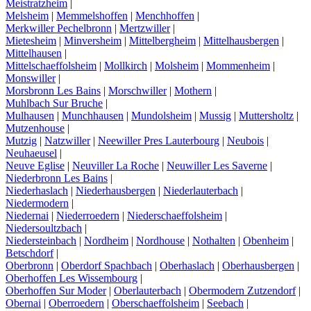
Meistratzheim
|
Melsheim
|
Memmelshoffen
|
Menchhoffen
|
Merkwiller Pechelbronn
|
Mertzwiller
|
Mietesheim
|
Minversheim
|
Mittelbergheim
|
Mittelhausbergen
|
Mittelhausen
|
Mittelschaeffolsheim
|
Mollkirch
|
Molsheim
|
Mommenheim
|
Monswiller
|
Morsbronn Les Bains
|
Morschwiller
|
Mothern
|
Muhlbach Sur Bruche
|
Mulhausen
|
Munchhausen
|
Mundolsheim
|
Mussig
|
Muttersholtz
|
Mutzenhouse
|
Mutzig
|
Natzwiller
|
Neewiller Pres Lauterbourg
|
Neubois
|
Neuhaeusel
|
Neuve Eglise
|
Neuviller La Roche
|
Neuwiller Les Saverne
|
Niederbronn Les Bains
|
Niederhaslach
|
Niederhausbergen
|
Niederlauterbach
|
Niedermodern
|
Niedernai
|
Niederroedern
|
Niederschaeffolsheim
|
Niedersoultzbach
|
Niedersteinbach
|
Nordheim
|
Nordhouse
|
Nothalten
|
Obenheim
|
Betschdorf
|
Oberbronn
|
Oberdorf Spachbach
|
Oberhaslach
|
Oberhausbergen
|
Oberhoffen Les Wissembourg
|
Oberhoffen Sur Moder
|
Oberlauterbach
|
Obermodern Zutzendorf
|
Obernai
|
Oberroedern
|
Oberschaeffolsheim
|
Seebach
|