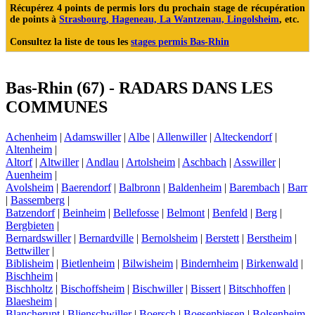
Récupérez 4 points de permis
lors du prochain stage de récupération
de points à
Strasbourg, Hageneau, La Wantzenau, Lingolsheim
, etc.
Consultez la liste de tous les
stages permis Bas-Rhin
Bas-Rhin (67) - RADARS DANS LES
COMMUNES
Achenheim
|
Adamswiller
|
Albe
|
Allenwiller
|
Alteckendorf
|
Altenheim
|
Altorf
|
Altwiller
|
Andlau
|
Artolsheim
|
Aschbach
|
Asswiller
|
Auenheim
|
Avolsheim
|
Baerendorf
|
Balbronn
|
Baldenheim
|
Barembach
|
Barr
|
Bassemberg
|
Batzendorf
|
Beinheim
|
Bellefosse
|
Belmont
|
Benfeld
|
Berg
|
Bergbieten
|
Bernardswiller
|
Bernardville
|
Bernolsheim
|
Berstett
|
Berstheim
|
Bettwiller
|
Biblisheim
|
Bietlenheim
|
Bilwisheim
|
Bindernheim
|
Birkenwald
|
Bischheim
|
Bischholtz
|
Bischoffsheim
|
Bischwiller
|
Bissert
|
Bitschhoffen
|
Blaesheim
|
Blancherupt
|
Blienschwiller
|
Boersch
|
Boesenbiesen
|
Bolsenheim