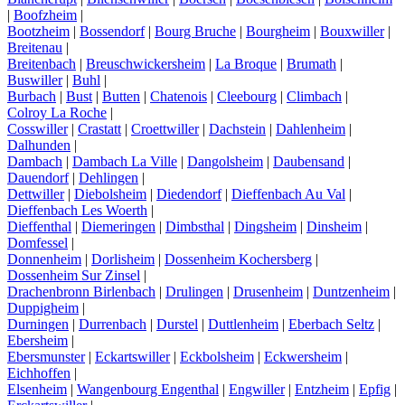
|
Boofzheim
|
Bootzheim
|
Bossendorf
|
Bourg Bruche
|
Bourgheim
|
Bouxwiller
|
Breitenau
|
Breitenbach
|
Breuschwickersheim
|
La Broque
|
Brumath
|
Buswiller
|
Buhl
|
Burbach
|
Bust
|
Butten
|
Chatenois
|
Cleebourg
|
Climbach
|
Colroy La Roche
|
Cosswiller
|
Crastatt
|
Croettwiller
|
Dachstein
|
Dahlenheim
|
Dalhunden
|
Dambach
|
Dambach La Ville
|
Dangolsheim
|
Daubensand
|
Dauendorf
|
Dehlingen
|
Dettwiller
|
Diebolsheim
|
Diedendorf
|
Dieffenbach Au Val
|
Dieffenbach Les Woerth
|
Dieffenthal
|
Diemeringen
|
Dimbsthal
|
Dingsheim
|
Dinsheim
|
Domfessel
|
Donnenheim
|
Dorlisheim
|
Dossenheim Kochersberg
|
Dossenheim Sur Zinsel
|
Drachenbronn Birlenbach
|
Drulingen
|
Drusenheim
|
Duntzenheim
|
Duppigheim
|
Durningen
|
Durrenbach
|
Durstel
|
Duttlenheim
|
Eberbach Seltz
|
Ebersheim
|
Ebersmunster
|
Eckartswiller
|
Eckbolsheim
|
Eckwersheim
|
Eichhoffen
|
Elsenheim
|
Wangenbourg Engenthal
|
Engwiller
|
Entzheim
|
Epfig
|