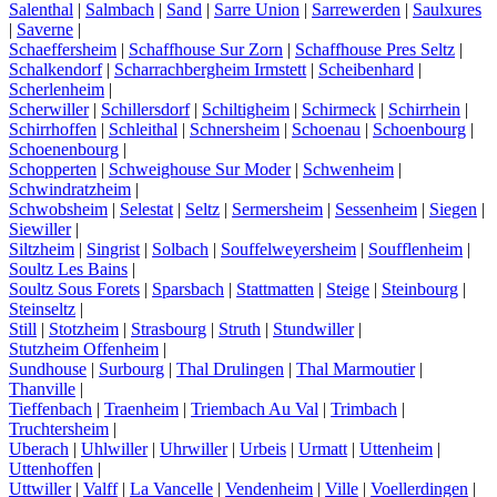
Salenthal
|
Salmbach
|
Sand
|
Sarre Union
|
Sarrewerden
|
Saulxures
|
Saverne
|
Schaeffersheim
|
Schaffhouse Sur Zorn
|
Schaffhouse Pres Seltz
|
Schalkendorf
|
Scharrachbergheim Irmstett
|
Scheibenhard
|
Scherlenheim
|
Scherwiller
|
Schillersdorf
|
Schiltigheim
|
Schirmeck
|
Schirrhein
|
Schirrhoffen
|
Schleithal
|
Schnersheim
|
Schoenau
|
Schoenbourg
|
Schoenenbourg
|
Schopperten
|
Schweighouse Sur Moder
|
Schwenheim
|
Schwindratzheim
|
Schwobsheim
|
Selestat
|
Seltz
|
Sermersheim
|
Sessenheim
|
Siegen
|
Siewiller
|
Siltzheim
|
Singrist
|
Solbach
|
Souffelweyersheim
|
Soufflenheim
|
Soultz Les Bains
|
Soultz Sous Forets
|
Sparsbach
|
Stattmatten
|
Steige
|
Steinbourg
|
Steinseltz
|
Still
|
Stotzheim
|
Strasbourg
|
Struth
|
Stundwiller
|
Stutzheim Offenheim
|
Sundhouse
|
Surbourg
|
Thal Drulingen
|
Thal Marmoutier
|
Thanville
|
Tieffenbach
|
Traenheim
|
Triembach Au Val
|
Trimbach
|
Truchtersheim
|
Uberach
|
Uhlwiller
|
Uhrwiller
|
Urbeis
|
Urmatt
|
Uttenheim
|
Uttenhoffen
|
Uttwiller
|
Valff
|
La Vancelle
|
Vendenheim
|
Ville
|
Voellerdingen
|