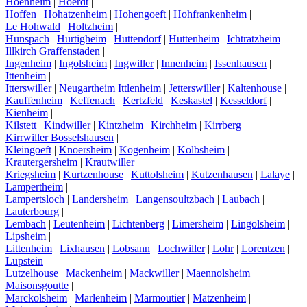
Hoenheim
|
Hoerdt
|
Hoffen
|
Hohatzenheim
|
Hohengoeft
|
Hohfrankenheim
|
Le Hohwald
|
Holtzheim
|
Hunspach
|
Hurtigheim
|
Huttendorf
|
Huttenheim
|
Ichtratzheim
|
Illkirch Graffenstaden
|
Ingenheim
|
Ingolsheim
|
Ingwiller
|
Innenheim
|
Issenhausen
|
Ittenheim
|
Itterswiller
|
Neugartheim Ittlenheim
|
Jetterswiller
|
Kaltenhouse
|
Kauffenheim
|
Keffenach
|
Kertzfeld
|
Keskastel
|
Kesseldorf
|
Kienheim
|
Kilstett
|
Kindwiller
|
Kintzheim
|
Kirchheim
|
Kirrberg
|
Kirrwiller Bosselshausen
|
Kleingoeft
|
Knoersheim
|
Kogenheim
|
Kolbsheim
|
Krautergersheim
|
Krautwiller
|
Kriegsheim
|
Kurtzenhouse
|
Kuttolsheim
|
Kutzenhausen
|
Lalaye
|
Lampertheim
|
Lampertsloch
|
Landersheim
|
Langensoultzbach
|
Laubach
|
Lauterbourg
|
Lembach
|
Leutenheim
|
Lichtenberg
|
Limersheim
|
Lingolsheim
|
Lipsheim
|
Littenheim
|
Lixhausen
|
Lobsann
|
Lochwiller
|
Lohr
|
Lorentzen
|
Lupstein
|
Lutzelhouse
|
Mackenheim
|
Mackwiller
|
Maennolsheim
|
Maisonsgoutte
|
Marckolsheim
|
Marlenheim
|
Marmoutier
|
Matzenheim
|