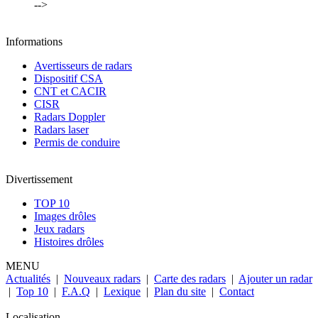
-->
Informations
Avertisseurs de radars
Dispositif CSA
CNT et CACIR
CISR
Radars Doppler
Radars laser
Permis de conduire
Divertissement
TOP 10
Images drôles
Jeux radars
Histoires drôles
MENU
Actualités
|
Nouveaux radars
|
Carte des radars
|
Ajouter un radar
|
Top 10
|
F.A.Q
|
Lexique
|
Plan du site
|
Contact
Localisation