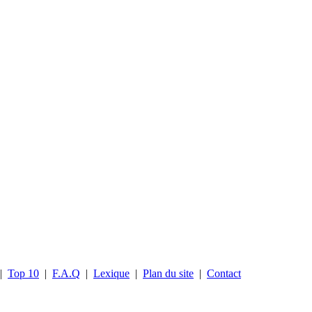
|
Top 10
|
F.A.Q
|
Lexique
|
Plan du site
|
Contact