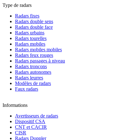
Type de radars
Radars fixes
Radars double sens
Radars double face
Radars urbains
Radars tourelles
Radars mobiles
Radars mobiles mobiles
Radars feux rouges
Radars passages à niveau
Radars tronçons
Radars autonomes
Radars leurres
Modèles de radars
Faux radars
Informations
Avertisseurs de radars
Dispositif CSA
CNT et CACIR
CISR
Radars Doppler