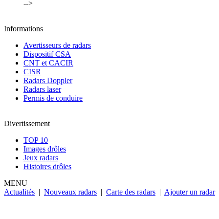
-->
Informations
Avertisseurs de radars
Dispositif CSA
CNT et CACIR
CISR
Radars Doppler
Radars laser
Permis de conduire
Divertissement
TOP 10
Images drôles
Jeux radars
Histoires drôles
MENU
Actualités
|
Nouveaux radars
|
Carte des radars
|
Ajouter un radar