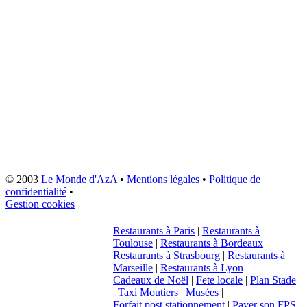
© 2003
Le Monde d'AzA
•
Mentions légales
•
Politique de
confidentialité
•
Gestion cookies
Restaurants à Paris
|
Restaurants à
Toulouse
|
Restaurants à Bordeaux
|
Restaurants à Strasbourg
|
Restaurants à
Marseille
|
Restaurants à Lyon
|
Cadeaux de Noël
|
Fete locale
|
Plan Stade
|
Taxi Moutiers
|
Musées
|
Forfait post stationnement
|
Payer son FPS