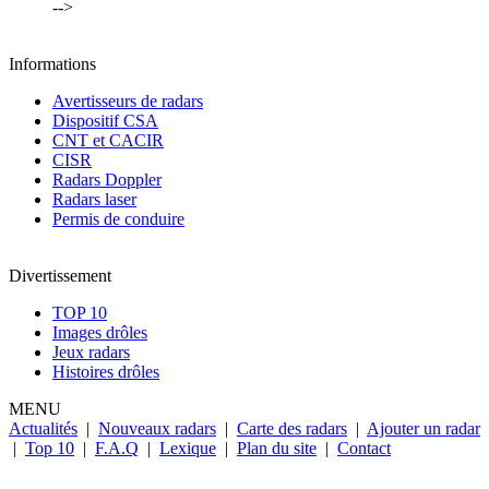
-->
Informations
Avertisseurs de radars
Dispositif CSA
CNT et CACIR
CISR
Radars Doppler
Radars laser
Permis de conduire
Divertissement
TOP 10
Images drôles
Jeux radars
Histoires drôles
MENU
Actualités
|
Nouveaux radars
|
Carte des radars
|
Ajouter un radar
|
Top 10
|
F.A.Q
|
Lexique
|
Plan du site
|
Contact