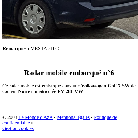
Remarques :
MESTA 210C
Radar mobile embarqué n°6
Ce radar mobile est embarqué dans une
Volkswagen Golf 7 SW
de
couleur
Noire
immatriculée
EV-281-VW
© 2003
Le Monde d'AzA
•
Mentions légales
•
Politique de
confidentialité
•
Gestion cookies