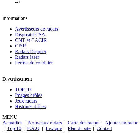
-->
Informations
Avertisseurs de radars
Dispositif CSA
CNT et CACIR
CISR
Radars Doppler
Radars laser
Permis de conduire
Divertissement
TOP 10
Images drôles
Jeux radars
Histoires drôles
MENU
Actualités
|
Nouveaux radars
|
Carte des radars
|
Ajouter un radar
|
Top 10
|
F.A.Q
|
Lexique
|
Plan du site
|
Contact