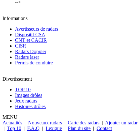
-->
Informations
Avertisseurs de radars
Dispositif CSA
CNT et CACIR
CISR
Radars Doppler
Radars laser
Permis de conduire
Divertissement
TOP 10
Images drôles
Jeux radars
Histoires drôles
MENU
Actualités
|
Nouveaux radars
|
Carte des radars
|
Ajouter un radar
|
Top 10
|
F.A.Q
|
Lexique
|
Plan du site
|
Contact