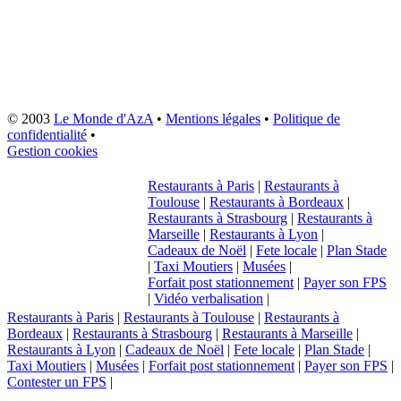
© 2003
Le Monde d'AzA
•
Mentions légales
•
Politique de
confidentialité
•
Gestion cookies
Restaurants à Paris
|
Restaurants à
Toulouse
|
Restaurants à Bordeaux
|
Restaurants à Strasbourg
|
Restaurants à
Marseille
|
Restaurants à Lyon
|
Cadeaux de Noël
|
Fete locale
|
Plan Stade
|
Taxi Moutiers
|
Musées
|
Forfait post stationnement
|
Payer son FPS
|
Vidéo verbalisation
|
Restaurants à Paris
|
Restaurants à Toulouse
|
Restaurants à
Bordeaux
|
Restaurants à Strasbourg
|
Restaurants à Marseille
|
Restaurants à Lyon
|
Cadeaux de Noël
|
Fete locale
|
Plan Stade
|
Taxi Moutiers
|
Musées
|
Forfait post stationnement
|
Payer son FPS
|
Contester un FPS
|