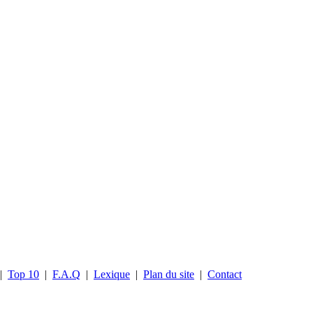
|
Top 10
|
F.A.Q
|
Lexique
|
Plan du site
|
Contact