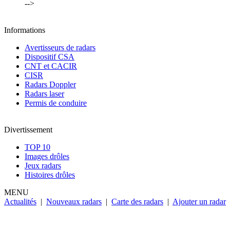
-->
Informations
Avertisseurs de radars
Dispositif CSA
CNT et CACIR
CISR
Radars Doppler
Radars laser
Permis de conduire
Divertissement
TOP 10
Images drôles
Jeux radars
Histoires drôles
MENU
Actualités
|
Nouveaux radars
|
Carte des radars
|
Ajouter un radar