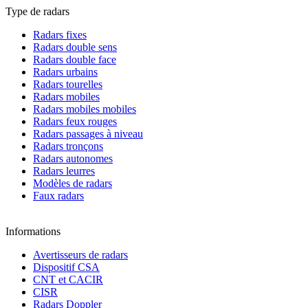
Type de radars
Radars fixes
Radars double sens
Radars double face
Radars urbains
Radars tourelles
Radars mobiles
Radars mobiles mobiles
Radars feux rouges
Radars passages à niveau
Radars tronçons
Radars autonomes
Radars leurres
Modèles de radars
Faux radars
Informations
Avertisseurs de radars
Dispositif CSA
CNT et CACIR
CISR
Radars Doppler